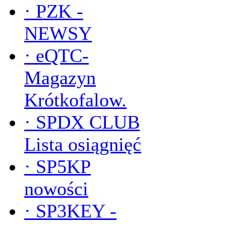
·
PZK -
NEWSY
·
eQTC-
Magazyn
Krótkofalow.
·
SPDX CLUB
Lista osiągnięć
·
SP5KP
nowości
·
SP3KEY -