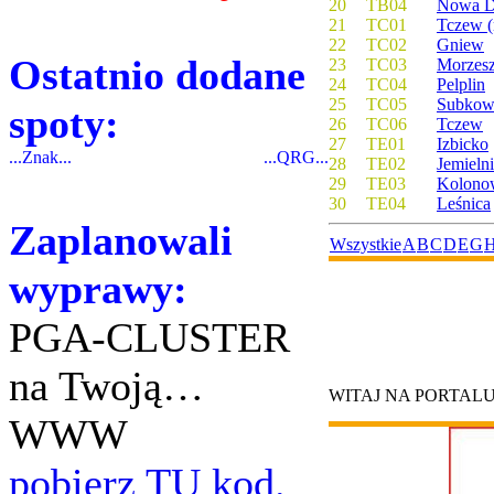
20
TB04
Nowa D
21
TC01
Tczew (
22
TC02
Gniew
Ostatnio dodane
23
TC03
Morzes
24
TC04
Pelplin
25
TC05
Subko
spoty:
26
TC06
Tczew
27
TE01
Izbicko
...Znak...
...QRG...
28
TE02
Jemieln
29
TE03
Kolono
30
TE04
Leśnica
Zaplanowali
Wszystkie
A
B
C
D
E
G
wyprawy:
PGA-CLUSTER
na Twoją…
WITAJ NA PORTAL
WWW
pobierz TU kod.