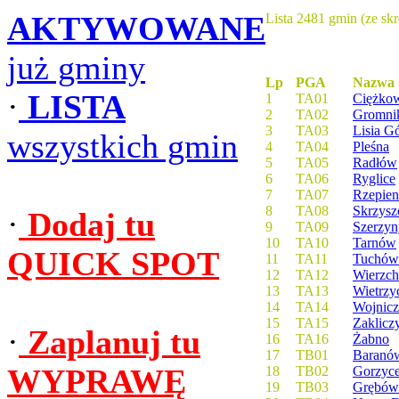
AKTYWOWANE
Lista 2481 gmin (ze sk
już gminy
Lp
PGA
Nazwa
·
LISTA
1
TA01
Ciężko
2
TA02
Gromni
3
TA03
Lisia G
wszystkich gmin
4
TA04
Pleśna
5
TA05
Radłów
6
TA06
Ryglice
7
TA07
Rzepien
8
TA08
Skrzys
·
Dodaj tu
9
TA09
Szerzyn
10
TA10
Tarnów
QUICK SPOT
11
TA11
Tuchów
12
TA12
Wierzch
13
TA13
Wietrzy
14
TA14
Wojnicz
15
TA15
Zaklicz
·
Zaplanuj tu
16
TA16
Żabno
17
TB01
Baranów
WYPRAWĘ
18
TB02
Gorzyc
19
TB03
Grębów