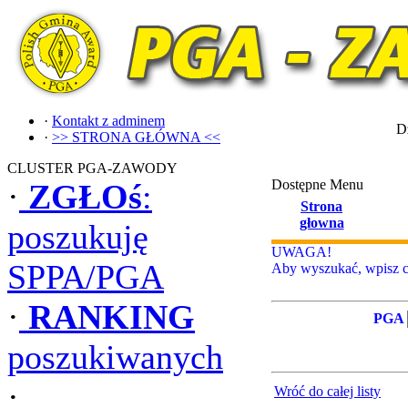
·
Kontakt z adminem
Dz
·
>> STRONA GŁÓWNA <<
CLUSTER PGA-ZAWODY
Dostępne Menu
·
ZGŁOś
:
Strona
głowna
poszukuję
UWAGA!
SPPA/PGA
Aby wyszukać, wpisz ca
·
RANKING
PGA
poszukiwanych
·
Wróć do całej listy