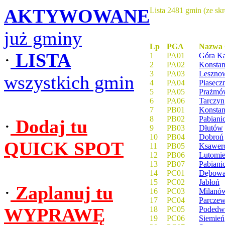
AKTYWOWANE
Lista 2481 gmin (ze sk
już gminy
Lp
PGA
Nazwa
·
LISTA
1
PA01
Góra Ka
2
PA02
Konstan
3
PA03
Leszno
wszystkich gmin
4
PA04
Piasecz
5
PA05
Prażmó
6
PA06
Tarczyn
7
PB01
Konstan
8
PB02
Pabianic
·
Dodaj tu
9
PB03
Dłutów
10
PB04
Dobroń
QUICK SPOT
11
PB05
Ksawer
12
PB06
Lutomie
13
PB07
Pabiani
14
PC01
Dębowa
15
PC02
Jabłoń
·
Zaplanuj tu
16
PC03
Milanó
17
PC04
Parcze
WYPRAWĘ
18
PC05
Podedw
19
PC06
Siemień