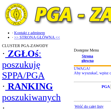
·
Kontakt z adminem
·
>> STRONA GŁÓWNA <<
CLUSTER PGA-ZAWODY
Dostępne Menu
·
ZGŁOś
:
Strona
głowna
poszukuję
UWAGA!
SPPA/PGA
Aby wyszukać, wpisz ca
·
RANKING
PGA
poszukiwanych
·
Wróć do całej listy