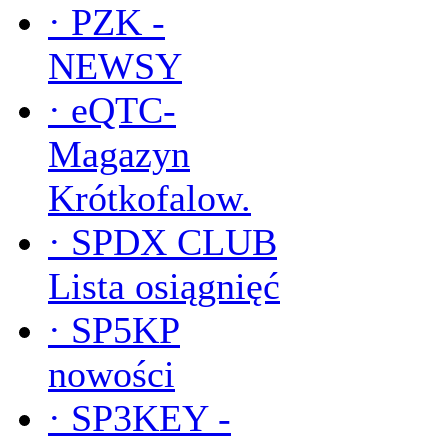
·
PZK -
NEWSY
·
eQTC-
Magazyn
Krótkofalow.
·
SPDX CLUB
Lista osiągnięć
·
SP5KP
nowości
·
SP3KEY -