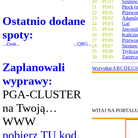
20
PC07
Sosnow
21
PD01
Płock (m
22
PE01
Przewor
Ostatnio dodane
23
PE02
Adamó
24
PE03
Gać
25
PE04
Jaworni
spoty:
26
PE05
Kańczu
27
PE06
Przewo
...Znak...
...QRG...
28
PE07
Sieniaw
29
PE08
Tryńcza
30
PE09
Zarzecz
Zaplanowali
Wszystkie
A
B
C
D
E
G
wyprawy:
PGA-CLUSTER
na Twoją…
WITAJ NA PORTAL
WWW
pobierz TU kod.