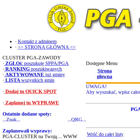
·
Kontakt z adminem
·
>> STRONA GŁÓWNA <<
CLUSTER PGA-ZAWODY
·
ZGŁOś
: poszukuję SPPA/PGA
Dostępne Menu
·
RANKING
poszukiwanych
Strona
·
AKTYWOWANE
już gminy
głowna
·
LISTA
wszystkich gmin
UWAGA!
·
Dodaj tu QUICK SPOT
Aby wyszukać, wpisz całoś
·
Zaplanuj tu WYPRAWĘ
PG
Ostatnio dodane spoty:
...Znak...
...QRG...
Zaplanowali wyprawy:
Wróć do całej listy
PGA-CLUSTER na Twoją… WWW