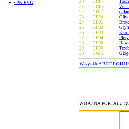
20
GC07
Tosz
·
PK RVG
21
GC08
Wiel
22
GD01
Gdań
23
GE01
Gliwi
24
GF01
Broj
25
GF02
Gryf
26
GF03
Karn
27
GF04
Płoty
28
GF05
Rewa
29
GF06
Trze
30
GG01
Głog
Wszystkie
A
B
C
D
E
G
H
I
J
WITAJ NA PORTALU 