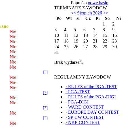
Poproś o
nowe hasło
TERMINARZ ZAWODÓW
<<
Sierpień 2026
>>
Po
Wt
śr
Cz
Pi
So
Ni
1
2
wano
3
4
5
6
7
8
9
Nie
10
11
12
13
14
15
16
Nie
17
18
19
20
21
22
23
Nie
Nie
24
25
26
27
28
29
30
Nie
31
Nie
Nie
Brak wydarzeń.
Nie
[?]
REGULAMINY ZAWODOW
Nie
Nie
·
RULES of the PGA-TEST
Nie
·
PGA-TEST
[?]
·
RULES of the PGA-DIGI
Nie
·
PGA-DIGI
Nie
·
WARD CONTEST
[?]
·
EUROPE DAY CONTEST
Nie
·
SP-CW-CONTEST
[?]
·
NKP-CONTEST
Nie