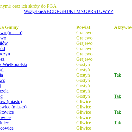
onymi) oraz ich skróty do PGA
Wszystkie
A
B
C
D
E
G
H
I
J
K
L
M
N
O
P
R
S
T
U
W
Y
Z
wa Gminy
Powiat
Aktywo
ewo (miasto)
Grajewo
ewo
Grajewo
iłów
Grajewo
ród
Grajewo
uczyn
Grajewo
sz
Grajewo
k Wielkopolski
Gostyń
yń
Gostyń
ia
Gostyń
Tak
owo
Gostyń
i
Gostyń
rzela
Gostyń
ec
Gostyń
Tak
ów (miasto)
Gliwice
owice (miasto)
Gliwice
łtowice
Gliwice
Tak
howice
Gliwice
iniec
Gliwice
Tak
icowice
Gliwice