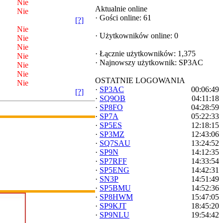
Nie
Aktualnie online
Nie
·
Gości online: 61
[?]
Nie
·
Użytkowników online: 0
Nie
Nie
·
Łącznie użytkowników: 1,375
Nie
·
Najnowszy użytkownik:
SP3AC
Nie
Nie
OSTATNIE LOGOWANIA
Nie
·
SP3AC
00:06:49
[?]
·
SQ9OB
04:11:18
·
SP8FO
04:28:59
·
SP7A
05:22:33
·
SP5ES
12:18:15
·
SP3MZ
12:43:06
·
SQ7SAU
13:24:52
·
SP9N
14:12:35
·
SP7RFF
14:33:54
·
SP5ENG
14:42:31
·
SN3P
14:51:49
·
SP5BMU
14:52:36
·
SP8HWM
15:47:05
·
SP9KJT
18:45:20
·
SP9NLU
19:54:42