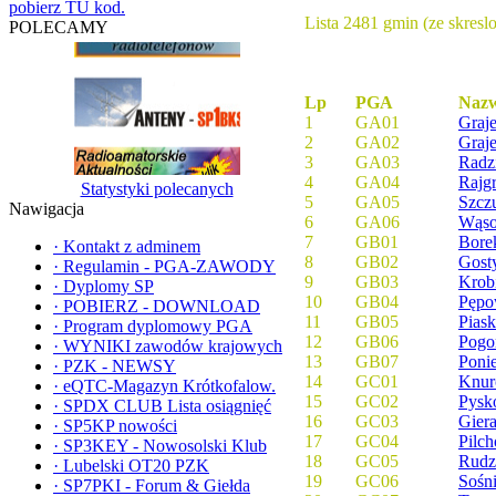
pobierz TU kod.
Lista 2481 gmin (ze skresl
POLECAMY
Lp
PGA
Naz
1
GA01
Graj
2
GA02
Graj
3
GA03
Radz
4
GA04
Rajg
Statystyki polecanych
5
GA05
Szcz
Nawigacja
6
GA06
Wąso
7
GB01
Bore
·
Kontakt z adminem
8
GB02
Gost
·
Regulamin - PGA-ZAWODY
9
GB03
Krob
·
Dyplomy SP
10
GB04
Pęp
·
POBIERZ - DOWNLOAD
11
GB05
Piask
·
Program dyplomowy PGA
12
GB06
Pogo
·
WYNIKI zawodów krajowych
13
GB07
Poni
·
PZK - NEWSY
14
GC01
Knur
·
eQTC-Magazyn Krótkofalow.
15
GC02
Pysk
·
SPDX CLUB Lista osiągnięć
16
GC03
Giera
·
SP5KP nowości
17
GC04
Pilc
·
SP3KEY - Nowosolski Klub
18
GC05
Rudz
·
Lubelski OT20 PZK
19
GC06
Sośn
·
SP7PKI - Forum & Giełda