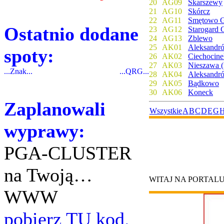
20
AG09
Skarszewy
21
AG10
Skórcz
22
AG11
Smętowo G
Ostatnio dodane
23
AG12
Starogard 
24
AG13
Zblewo
25
AK01
Aleksandró
spoty:
26
AK02
Ciechocine
27
AK03
Nieszawa (
...Znak...
...QRG...
28
AK04
Aleksandr
29
AK05
Bądkowo
30
AK06
Koneck
Zaplanowali
Wszystkie
A
B
C
D
E
G
wyprawy:
PGA-CLUSTER
na Twoją…
WITAJ NA PORTAL
WWW
pobierz TU kod.