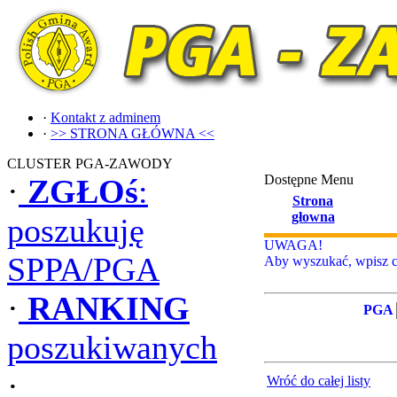
·
Kontakt z adminem
·
>> STRONA GŁÓWNA <<
CLUSTER PGA-ZAWODY
Dostępne Menu
·
ZGŁOś
:
Strona
głowna
poszukuję
UWAGA!
SPPA/PGA
Aby wyszukać, wpisz ca
·
RANKING
PGA
poszukiwanych
·
Wróć do całej listy