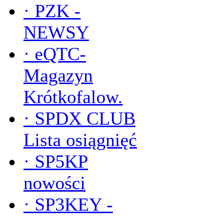
·
PZK -
NEWSY
·
eQTC-
Magazyn
Krótkofalow.
·
SPDX CLUB
Lista osiągnięć
·
SP5KP
nowości
·
SP3KEY -