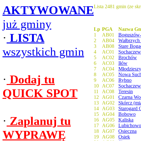
AKTYWOWANE
Lista 2481 gmin (ze sk
już gminy
Lp
PGA
Nazwa Gm
·
LISTA
1
AB01
Boguszów-
2
AB04
Wałbrzych
3
AB08
Stare Boga
wszystkich gmin
4
AC01
Sochaczew 
5
AC02
Brochów
6
AC03
Iłów
7
AC04
Młodziesz
8
AC05
Nowa Suc
·
Dodaj tu
9
AC06
Rybno
10
AC07
Sochaczew
QUICK SPOT
11
AC08
Teresin
12
AG01
Czarna Wod
13
AG02
Skórcz (mi
14
AG03
Starogard 
15
AG04
Bobowo
·
Zaplanuj tu
16
AG05
Kaliska
17
AG06
Lubichow
WYPRAWĘ
18
AG07
Osieczna
19
AG08
Osiek