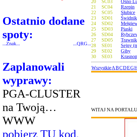
20
SC03
Ośno Lu
21
SC04
Rzepin
22
SC05
Słubice
Ostatnio dodane
23
SD01
Świdnik
24
SD02
Mełgie
25
SD03
Piaski
spoty:
26
SD04
Rybcze
27
SD05
Trawnik
...Znak...
...QRG...
28
SE01
Sejny (m
29
SE02
Giby
30
SE03
Krasnop
Zaplanowali
Wszystkie
A
B
C
D
E
G
wyprawy:
PGA-CLUSTER
na Twoją…
WITAJ NA PORTAL
WWW
pobierz TU kod.