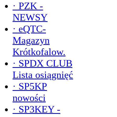
·
PZK -
NEWSY
·
eQTC-
Magazyn
Krótkofalow.
·
SPDX CLUB
Lista osiągnięć
·
SP5KP
nowości
·
SP3KEY -