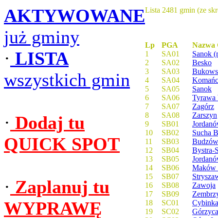
AKTYWOWANE
Lista 2481 gmin (ze sk
już gminy
Lp
PGA
Nazwa 
·
LISTA
1
SA01
Sanok (
2
SA02
Besko
3
SA03
Bukows
wszystkich gmin
4
SA04
Komańc
5
SA05
Sanok
6
SA06
Tyrawa
7
SA07
Zagórz
8
SA08
Zarszyn
·
Dodaj tu
9
SB01
Jordanó
10
SB02
Sucha B
QUICK SPOT
11
SB03
Budzó
12
SB04
Bystra-
13
SB05
Jordan
14
SB06
Maków 
15
SB07
Strysza
·
Zaplanuj tu
16
SB08
Zawoja
17
SB09
Zembrz
WYPRAWĘ
18
SC01
Cybink
19
SC02
Górzyc