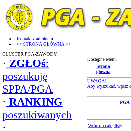
·
Kontakt z adminem
·
>> STRONA GŁÓWNA <<
CLUSTER PGA-ZAWODY
Dostępne Menu
·
ZGŁOś
:
Strona
głowna
poszukuję
UWAGA!
SPPA/PGA
Aby wyszukać, wpisz ca
·
RANKING
PGA
poszukiwanych
·
Wróć do całej listy