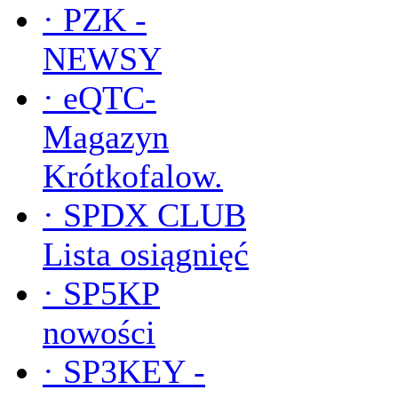
·
PZK -
NEWSY
·
eQTC-
Magazyn
Krótkofalow.
·
SPDX CLUB
Lista osiągnięć
·
SP5KP
nowości
·
SP3KEY -