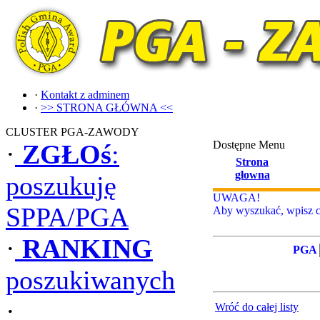
·
Kontakt z adminem
·
>> STRONA GŁÓWNA <<
CLUSTER PGA-ZAWODY
Dostępne Menu
·
ZGŁOś
:
Strona
głowna
poszukuję
UWAGA!
SPPA/PGA
Aby wyszukać, wpisz ca
·
RANKING
PGA
poszukiwanych
·
Wróć do całej listy