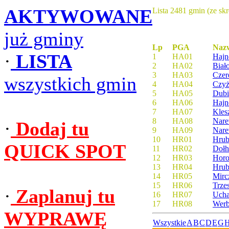
AKTYWOWANE
Lista 2481 gmin (ze sk
już gminy
Lp
PGA
Naz
·
LISTA
1
HA01
Hajn
2
HA02
Biał
3
HA03
Czer
wszystkich gmin
4
HA04
Czyż
5
HA05
Dubi
6
HA06
Haj
7
HA07
Kles
8
HA08
Nar
·
Dodaj tu
9
HA09
Nar
10
HR01
Hrub
QUICK SPOT
11
HR02
Doł
12
HR03
Horo
13
HR04
Hrub
14
HR05
Mirc
15
HR06
Trze
·
Zaplanuj tu
16
HR07
Ucha
17
HR08
Werb
WYPRAWĘ
Wszystkie
A
B
C
D
E
G