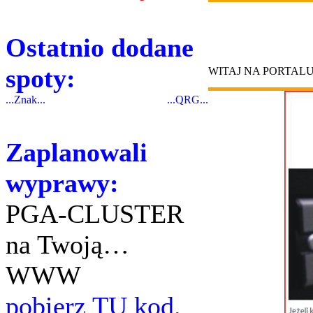
Ostatnio dodane
spoty:
WITAJ NA PORTAL
...Znak...
...QRG...
Zaplanowali
wyprawy:
PGA-CLUSTER
na Twoją…
WWW
pobierz TU kod.