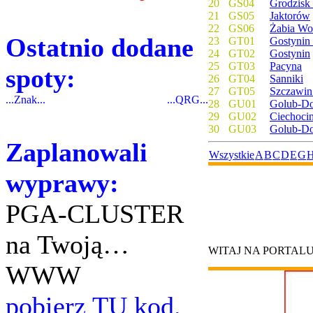
20
GS04
Grodzisk
21
GS05
Jaktorów
22
GS06
Żabia Wo
Ostatnio dodane
23
GT01
Gostynin 
24
GT02
Gostynin
25
GT03
Pacyna
spoty:
26
GT04
Sanniki
27
GT05
Szczawin
...Znak...
...QRG...
28
GU01
Golub-Do
29
GU02
Ciechoci
30
GU03
Golub-D
Zaplanowali
Wszystkie
A
B
C
D
E
G
wyprawy:
PGA-CLUSTER
na Twoją…
WITAJ NA PORTAL
WWW
pobierz TU kod.