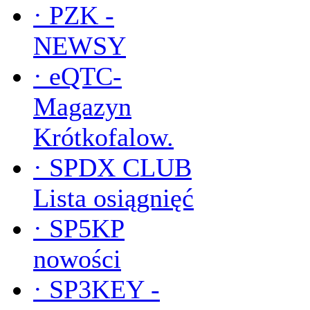
·
PZK -
NEWSY
·
eQTC-
Magazyn
Krótkofalow.
·
SPDX CLUB
Lista osiągnięć
·
SP5KP
nowości
·
SP3KEY -