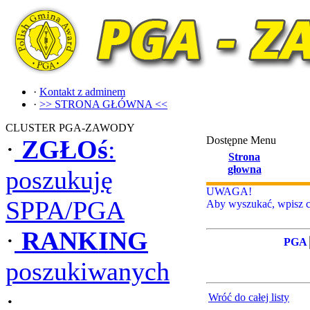
·
Kontakt z adminem
·
>> STRONA GŁÓWNA <<
CLUSTER PGA-ZAWODY
Dostępne Menu
·
ZGŁOś
:
Strona
głowna
poszukuję
UWAGA!
SPPA/PGA
Aby wyszukać, wpisz ca
·
RANKING
PGA
poszukiwanych
·
Wróć do całej listy