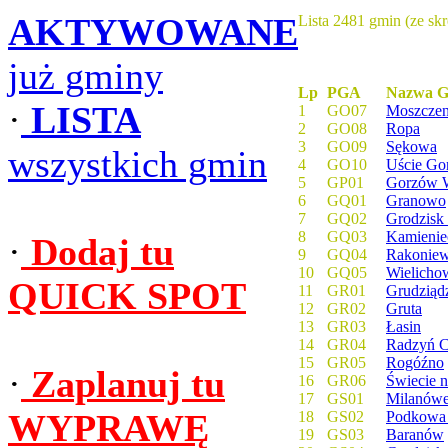
AKTYWOWANE
Lista 2481 gmin (ze sk
już gminy
Lp
PGA
Nazwa G
·
LISTA
1
GO07
Moszczen
2
GO08
Ropa
3
GO09
Sękowa
wszystkich gmin
4
GO10
Uście Gor
5
GP01
Gorzów W
6
GQ01
Granowo
7
GQ02
Grodzisk
8
GQ03
Kamienie
·
Dodaj tu
9
GQ04
Rakoniew
10
GQ05
Wielicho
QUICK SPOT
11
GR01
Grudziąd
12
GR02
Gruta
13
GR03
Łasin
14
GR04
Radzyń C
15
GR05
Rogóźno
·
Zaplanuj tu
16
GR06
Świecie 
17
GS01
Milanówe
WYPRAWĘ
18
GS02
Podkowa 
19
GS03
Baranów