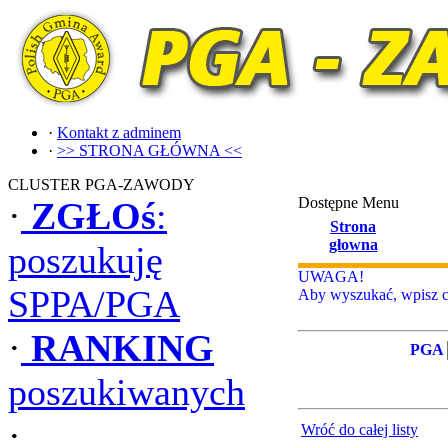
·
Kontakt z adminem
·
>> STRONA GŁÓWNA <<
CLUSTER PGA-ZAWODY
Dostępne Menu
·
ZGŁOś
:
Strona
głowna
poszukuję
UWAGA!
SPPA/PGA
Aby wyszukać, wpisz ca
·
RANKING
PGA
poszukiwanych
·
Wróć do całej listy