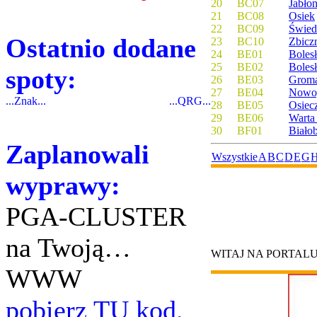
20
BC07
Jabło
21
BC08
Osiek
22
BC09
Świed
Ostatnio dodane
23
BC10
Zbicz
24
BE01
Bolesł
25
BE02
Boles
spoty:
26
BE03
Grom
27
BE04
Nowog
...Znak...
...QRG...
28
BE05
Osiec
29
BE06
Warta
30
BF01
Białob
Zaplanowali
Wszystkie
A
B
C
D
E
G
wyprawy:
PGA-CLUSTER
na Twoją…
WITAJ NA PORTAL
WWW
pobierz TU kod.