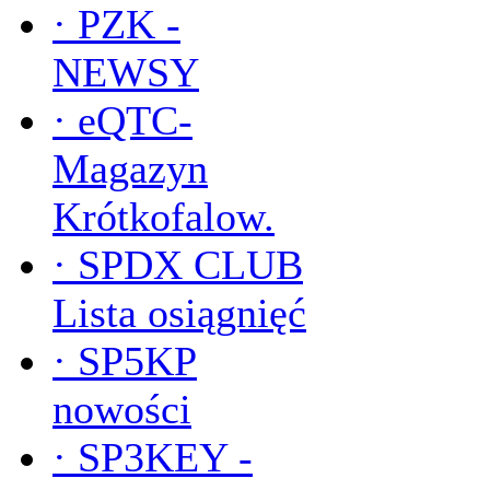
·
PZK -
NEWSY
·
eQTC-
Magazyn
Krótkofalow.
·
SPDX CLUB
Lista osiągnięć
·
SP5KP
nowości
·
SP3KEY -