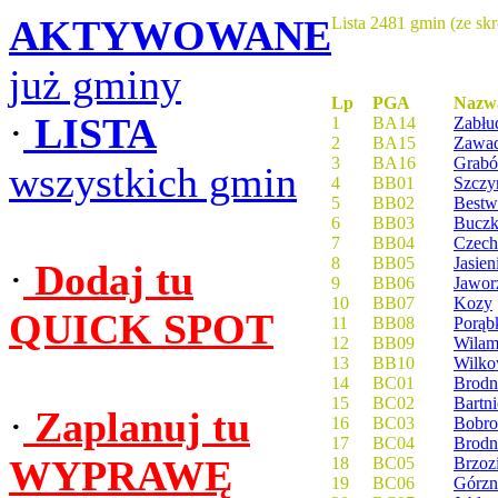
AKTYWOWANE
Lista 2481 gmin (ze sk
już gminy
Lp
PGA
Nazw
·
LISTA
1
BA14
Zabł
2
BA15
Zawa
3
BA16
Grab
wszystkich gmin
4
BB01
Szczyr
5
BB02
Bestw
6
BB03
Buczk
7
BB04
Czech
8
BB05
Jasien
·
Dodaj tu
9
BB06
Jawor
10
BB07
Kozy
QUICK SPOT
11
BB08
Porąb
12
BB09
Wilam
13
BB10
Wilko
14
BC01
Brodni
15
BC02
Bartn
·
Zaplanuj tu
16
BC03
Bobr
17
BC04
Brodn
WYPRAWĘ
18
BC05
Brzoz
19
BC06
Górzn