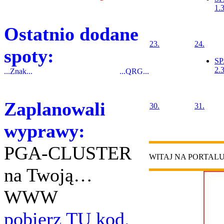
1.
Ostatnio dodane
23.
24.
spoty:
S
2.
...Znak...
...QRG...
Zaplanowali
30.
31.
wyprawy:
PGA-CLUSTER
WITAJ NA PORTAL
na Twoją…
WWW
pobierz TU kod.