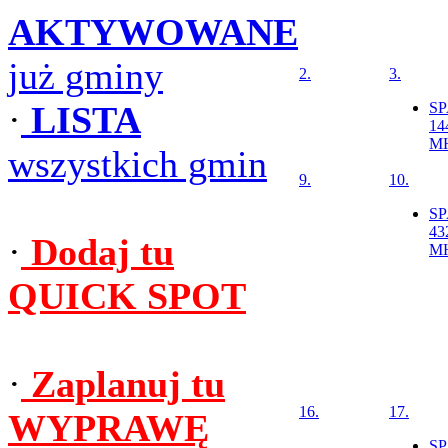
AKTYWOWANE
już gminy
2.
3.
·
LISTA
S
14
M
wszystkich gmin
9.
10.
S
43
·
Dodaj tu
M
QUICK SPOT
·
Zaplanuj tu
16.
17.
WYPRAWĘ
S