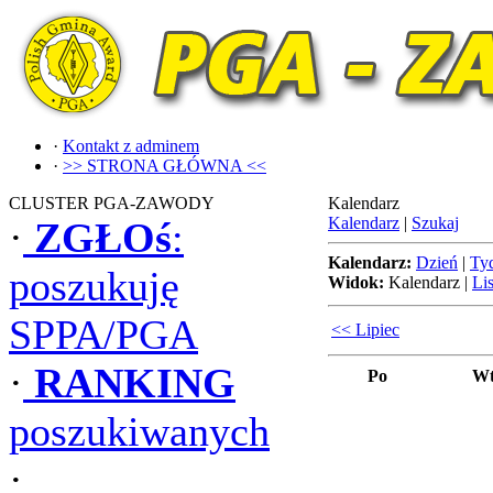
·
Kontakt z adminem
·
>> STRONA GŁÓWNA <<
CLUSTER PGA-ZAWODY
Kalendarz
Kalendarz
|
Szukaj
·
ZGŁOś
:
Kalendarz:
Dzień
|
Ty
poszukuję
Widok:
Kalendarz
|
Lis
SPPA/PGA
<< Lipiec
·
RANKING
Po
W
poszukiwanych
·