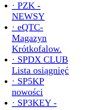
·
PZK -
NEWSY
·
eQTC-
Magazyn
Krótkofalow.
·
SPDX CLUB
Lista osiągnięć
·
SP5KP
nowości
·
SP3KEY -