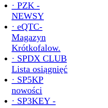
·
PZK -
NEWSY
·
eQTC-
Magazyn
Krótkofalow.
·
SPDX CLUB
Lista osiągnięć
·
SP5KP
nowości
·
SP3KEY -