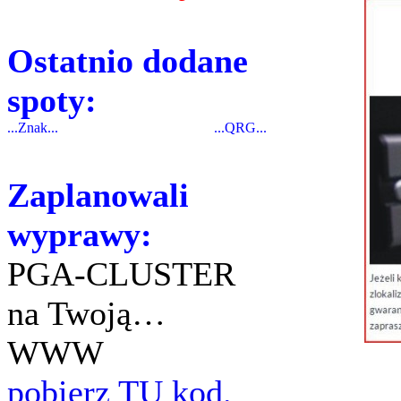
Ostatnio dodane
spoty:
...Znak...
...QRG...
Zaplanowali
wyprawy:
PGA-CLUSTER
na Twoją…
WWW
pobierz TU kod.