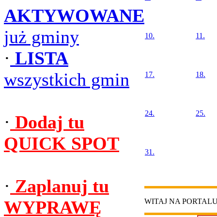
AKTYWOWANE
już gminy
10.
11.
·
LISTA
wszystkich gmin
17.
18.
24.
25.
·
Dodaj tu
QUICK SPOT
31.
·
Zaplanuj tu
WYPRAWĘ
WITAJ NA PORTAL