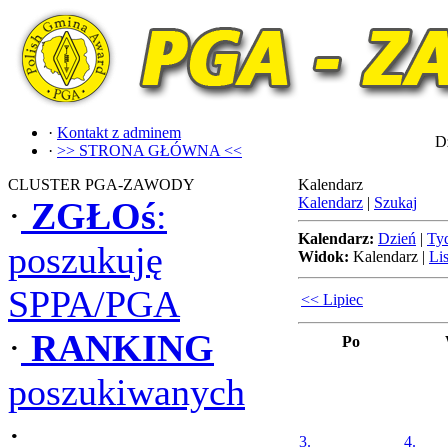
·
Kontakt z adminem
Dz
·
>> STRONA GŁÓWNA <<
CLUSTER PGA-ZAWODY
Kalendarz
Kalendarz
|
Szukaj
·
ZGŁOś
:
Kalendarz:
Dzień
|
Ty
poszukuję
Widok:
Kalendarz
|
Lis
SPPA/PGA
<< Lipiec
·
RANKING
Po
poszukiwanych
·
3.
4.