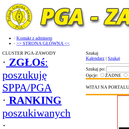
·
Kontakt z adminem
·
>> STRONA GŁÓWNA <<
CLUSTER PGA-ZAWODY
Szukaj
Kalendarz
|
Szukaj
·
ZGŁOś
:
Szukaj po:
poszukuję
Opcje:
ŻADNE
SPPA/PGA
WITAJ NA PORTAL
·
RANKING
poszukiwanych
·