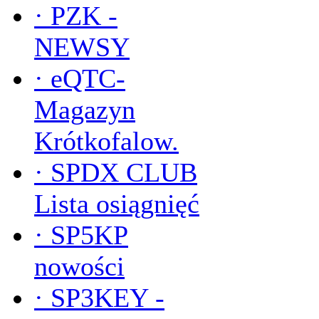
·
PZK -
NEWSY
·
eQTC-
Magazyn
Krótkofalow.
·
SPDX CLUB
Lista osiągnięć
·
SP5KP
nowości
·
SP3KEY -