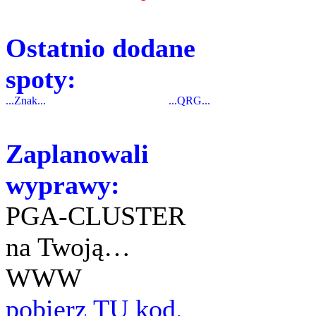
Ostatnio dodane
spoty:
...Znak...
...QRG...
Zaplanowali
wyprawy:
PGA-CLUSTER
na Twoją…
WWW
pobierz TU kod.