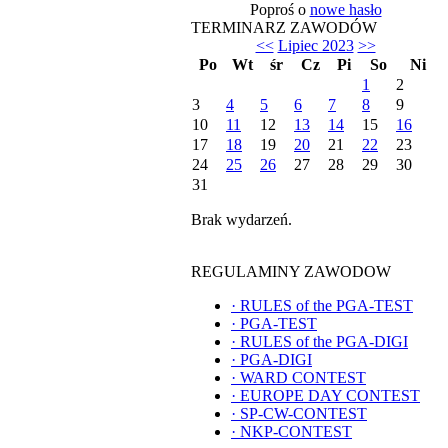
Poproś o
nowe hasło
TERMINARZ ZAWODÓW
<<
Lipiec 2023
>>
Po
Wt
śr
Cz
Pi
So
Ni
1
2
3
4
5
6
7
8
9
10
11
12
13
14
15
16
17
18
19
20
21
22
23
24
25
26
27
28
29
30
31
Brak wydarzeń.
REGULAMINY ZAWODOW
·
RULES of the PGA-TEST
·
PGA-TEST
·
RULES of the PGA-DIGI
·
PGA-DIGI
·
WARD CONTEST
·
EUROPE DAY CONTEST
·
SP-CW-CONTEST
·
NKP-CONTEST