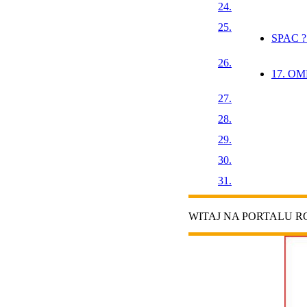
24.
25.
SPAC ?
26.
17. OMP
27.
28.
29.
30.
31.
WITAJ NA PORTALU 