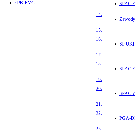
·
PK RVG
SPAC ?
14.
Zawody
15.
16.
SP UKF 
17.
18.
SPAC ?
19.
20.
SPAC ?
21.
22.
PGA-D
23.