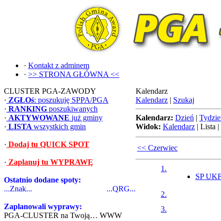
·
Kontakt z adminem
·
>> STRONA GŁÓWNA <<
CLUSTER PGA-ZAWODY
Kalendarz
·
ZGŁOś
: poszukuję SPPA/PGA
Kalendarz
|
Szukaj
·
RANKING
poszukiwanych
·
AKTYWOWANE
już gminy
Kalendarz:
Dzień
|
Tydzie
·
LISTA
wszystkich gmin
Widok:
Kalendarz
|
Lista
|
·
Dodaj tu QUICK SPOT
<< Czerwiec
·
Zaplanuj tu WYPRAWĘ
1.
SP UKF 
Ostatnio dodane spoty:
...Znak...
...QRG...
2.
Zaplanowali wyprawy:
3.
PGA-CLUSTER na Twoją… WWW