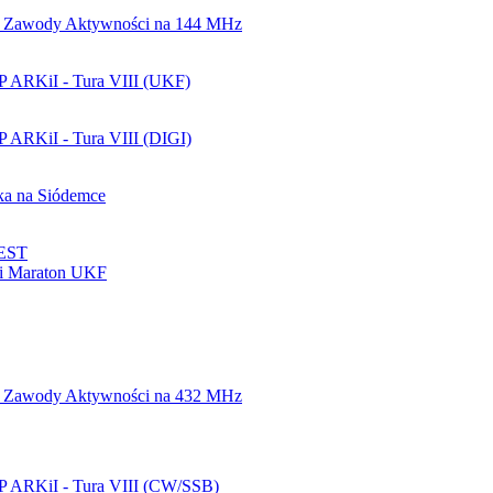
 Zawody Aktywności na 144 MHz
 ARKiI - Tura VIII (UKF)
 ARKiI - Tura VIII (DIGI)
a na Siódemce
EST
ki Maraton UKF
 Zawody Aktywności na 432 MHz
 ARKiI - Tura VIII (CW/SSB)