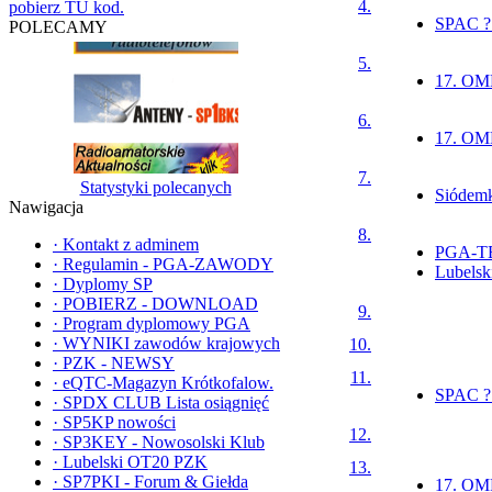
4.
pobierz TU kod.
SPAC ?
POLECAMY
5.
17. OMP
6.
17. OMP
7.
Statystyki polecanych
Siódemk
Nawigacja
8.
·
Kontakt z adminem
PGA-T
·
Regulamin - PGA-ZAWODY
Lubels
·
Dyplomy SP
·
POBIERZ - DOWNLOAD
9.
·
Program dyplomowy PGA
·
WYNIKI zawodów krajowych
10.
·
PZK - NEWSY
11.
·
eQTC-Magazyn Krótkofalow.
SPAC ?
·
SPDX CLUB Lista osiągnięć
·
SP5KP nowości
12.
·
SP3KEY - Nowosolski Klub
·
Lubelski OT20 PZK
13.
·
SP7PKI - Forum & Giełda
17. OMP