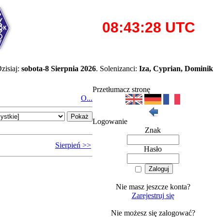
zisiaj:
sobota-8 Sierpnia 2026
. Solenizanci:
Iza, Cyprian, Dominik
Przetłumacz stronę
O...
Logowanie
Znak
Sierpień >>
Hasło
Nie masz jeszcze konta?
Zarejestruj się
Nie możesz się zalogować?