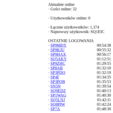
Aktualnie online
·
Gości online: 32
·
Użytkowników online: 0
·
Łącznie użytkowników: 1,374
·
Najnowszy użytkownik:
SQ1EIC
OSTATNIE LOGOWANIA
·
SP9MDY
00:54:38
·
SP9KJU
00:55:32
·
SP9HAX
00:56:17
·
SQ5AKY
01:12:51
·
SP9ZHC
01:29:55
·
SP8AB
01:32:10
·
SP3PDO
01:32:19
·
SP4F
01:34:35
·
SP3POB
01:35:53
·
SN5N
01:39:54
·
SQ9EDZ
01:40:13
·
SP1WAG
01:40:30
·
SQ5LNJ
01:42:11
·
SQ8PIW
01:42:24
·
SP7A
01:48:30