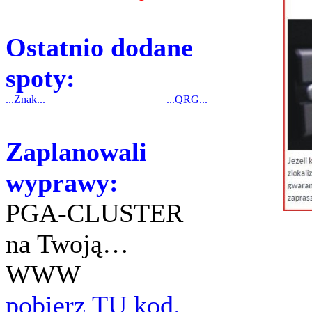
Ostatnio dodane
spoty:
...Znak...
...QRG...
Zaplanowali
wyprawy:
PGA-CLUSTER
na Twoją…
WWW
pobierz TU kod.