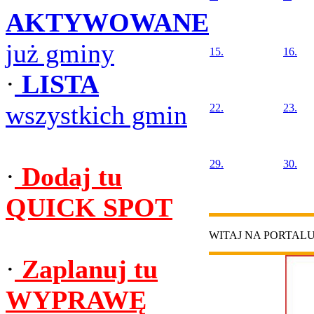
AKTYWOWANE
już gminy
15.
16.
·
LISTA
wszystkich gmin
22.
23.
29.
30.
·
Dodaj tu
QUICK SPOT
WITAJ NA PORTAL
·
Zaplanuj tu
WYPRAWĘ