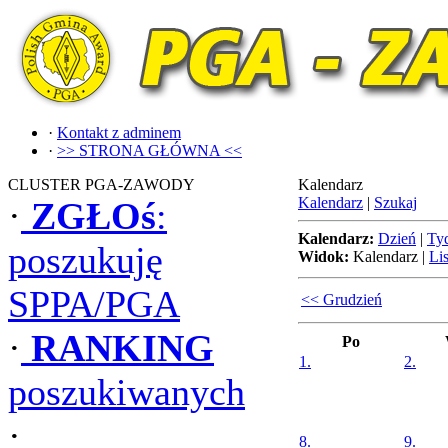
·
Kontakt z adminem
·
>> STRONA GŁÓWNA <<
CLUSTER PGA-ZAWODY
Kalendarz
Kalendarz
|
Szukaj
·
ZGŁOś
:
Kalendarz:
Dzień
|
Ty
poszukuję
Widok:
Kalendarz
|
Lis
SPPA/PGA
<< Grudzień
·
RANKING
Po
1.
2.
poszukiwanych
·
8.
9.