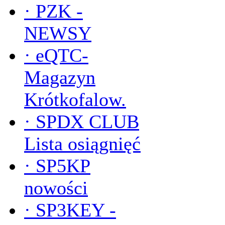
·
PZK -
NEWSY
·
eQTC-
Magazyn
Krótkofalow.
·
SPDX CLUB
Lista osiągnięć
·
SP5KP
nowości
·
SP3KEY -