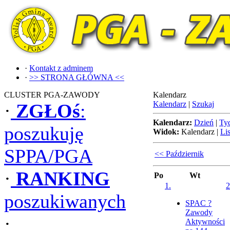
·
Kontakt z adminem
·
>> STRONA GŁÓWNA <<
CLUSTER PGA-ZAWODY
Kalendarz
Kalendarz
|
Szukaj
·
ZGŁOś
:
Kalendarz:
Dzień
|
Ty
poszukuję
Widok:
Kalendarz
|
Lis
SPPA/PGA
<< Październik
·
RANKING
Po
Wt
1.
2
poszukiwanych
SPAC ?
Zawody
·
Aktywności