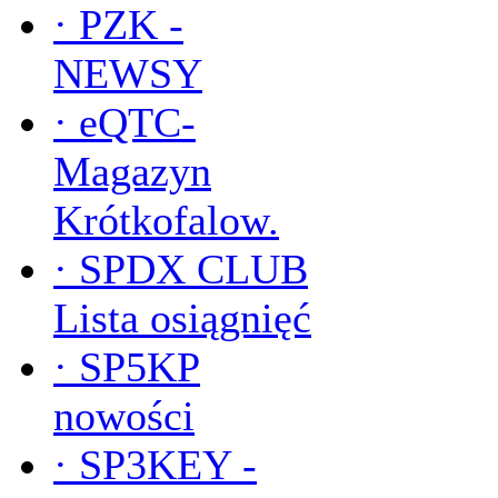
·
PZK -
NEWSY
·
eQTC-
Magazyn
Krótkofalow.
·
SPDX CLUB
Lista osiągnięć
·
SP5KP
nowości
·
SP3KEY -