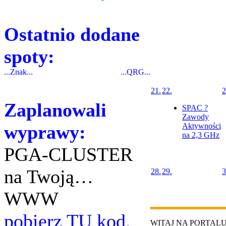
Ostatnio dodane
spoty:
...Znak...
...QRG...
21.
22.
2
Zaplanowali
SPAC ?
Zawody
wyprawy:
Aktywności
na 2,3 GHz
PGA-CLUSTER
na Twoją…
28.
29.
3
WWW
pobierz TU kod.
WITAJ NA PORTAL