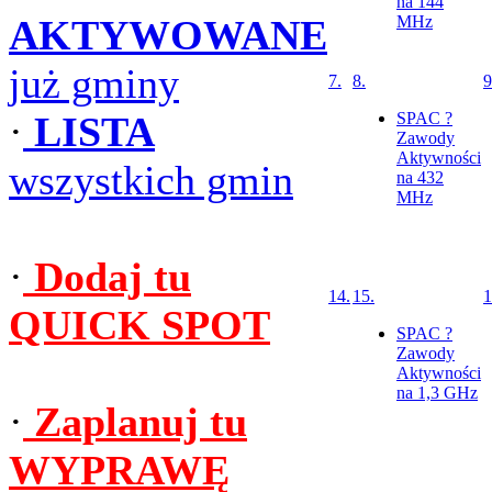
na 144
AKTYWOWANE
MHz
już gminy
7.
8.
9
·
LISTA
SPAC ?
Zawody
Aktywności
wszystkich gmin
na 432
MHz
·
Dodaj tu
14.
15.
1
QUICK SPOT
SPAC ?
Zawody
Aktywności
na 1,3 GHz
·
Zaplanuj tu
WYPRAWĘ