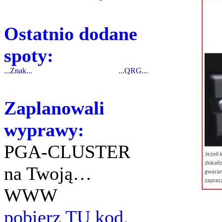
Ostatnio dodane
spoty:
...Znak...
...QRG...
Zaplanowali
wyprawy:
PGA-CLUSTER
na Twoją…
WWW
pobierz TU kod.