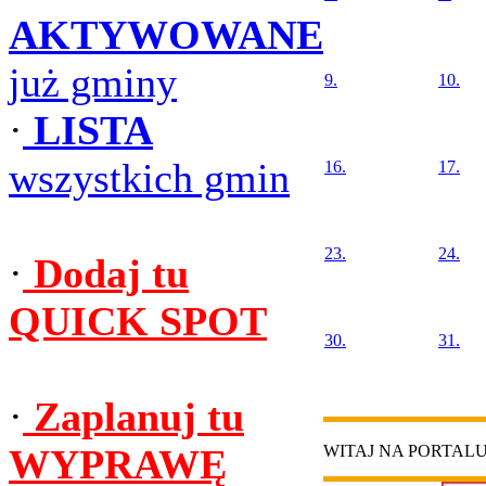
AKTYWOWANE
już gminy
9.
10.
·
LISTA
wszystkich gmin
16.
17.
23.
24.
·
Dodaj tu
QUICK SPOT
30.
31.
·
Zaplanuj tu
WYPRAWĘ
WITAJ NA PORTAL