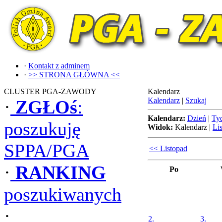
·
Kontakt z adminem
·
>> STRONA GŁÓWNA <<
CLUSTER PGA-ZAWODY
Kalendarz
Kalendarz
|
Szukaj
·
ZGŁOś
:
Kalendarz:
Dzień
|
Ty
poszukuję
Widok:
Kalendarz
|
Lis
SPPA/PGA
<< Listopad
·
RANKING
Po
poszukiwanych
·
2.
3.