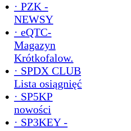
·
PZK -
NEWSY
·
eQTC-
Magazyn
Krótkofalow.
·
SPDX CLUB
Lista osiągnięć
·
SP5KP
nowości
·
SP3KEY -