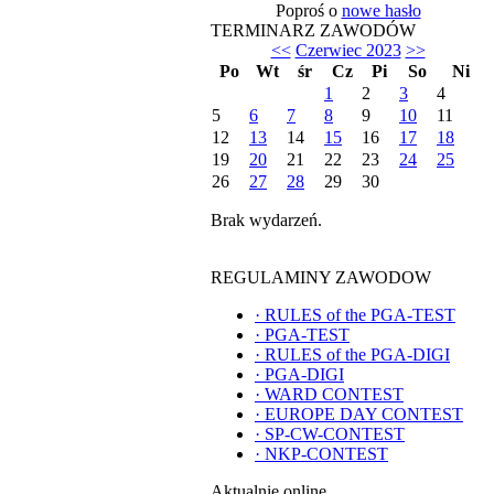
Poproś o
nowe hasło
TERMINARZ ZAWODÓW
<<
Czerwiec 2023
>>
Po
Wt
śr
Cz
Pi
So
Ni
1
2
3
4
5
6
7
8
9
10
11
12
13
14
15
16
17
18
19
20
21
22
23
24
25
26
27
28
29
30
Brak wydarzeń.
REGULAMINY ZAWODOW
·
RULES of the PGA-TEST
·
PGA-TEST
·
RULES of the PGA-DIGI
·
PGA-DIGI
·
WARD CONTEST
·
EUROPE DAY CONTEST
·
SP-CW-CONTEST
·
NKP-CONTEST
Aktualnie online