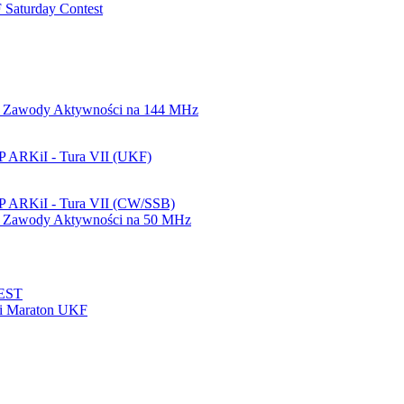
Saturday Contest
 Zawody Aktywności na 144 MHz
 ARKiI - Tura VII (UKF)
P ARKiI - Tura VII (CW/SSB)
 Zawody Aktywności na 50 MHz
EST
ki Maraton UKF