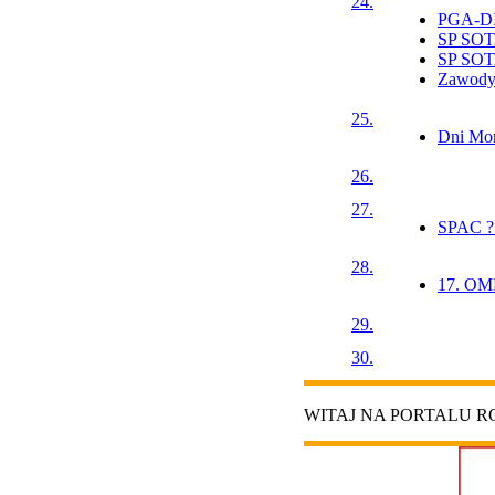
24.
PGA-D
SP SO
SP SO
Zawody 
25.
Dni Mo
26.
27.
SPAC ?
28.
17. OMP
29.
30.
WITAJ NA PORTALU 