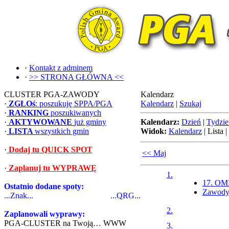
·
Kontakt z adminem
·
>> STRONA GŁÓWNA <<
CLUSTER PGA-ZAWODY
Kalendarz
·
ZGŁOś
: poszukuję SPPA/PGA
Kalendarz
|
Szukaj
·
RANKING
poszukiwanych
·
AKTYWOWANE
już gminy
Kalendarz:
Dzień
|
Tydzie
·
LISTA
wszystkich gmin
Widok:
Kalendarz
|
Lista
|
·
Dodaj tu QUICK SPOT
<< Maj
·
Zaplanuj tu WYPRAWĘ
1.
17. OMP
Ostatnio dodane spoty:
Zawody
...Znak...
...QRG...
2.
Zaplanowali wyprawy:
PGA-CLUSTER na Twoją… WWW
3.