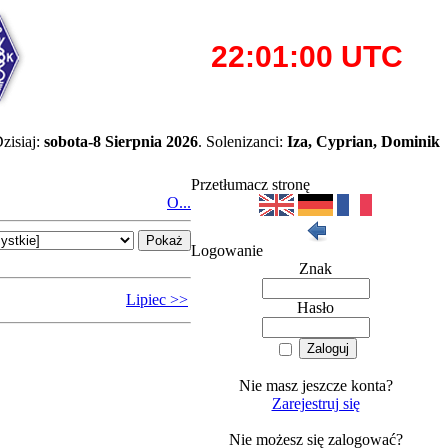
zisiaj:
sobota-8 Sierpnia 2026
. Solenizanci:
Iza, Cyprian, Dominik
Przetłumacz stronę
O...
Logowanie
Znak
Lipiec >>
Hasło
Nie masz jeszcze konta?
Zarejestruj się
Nie możesz się zalogować?