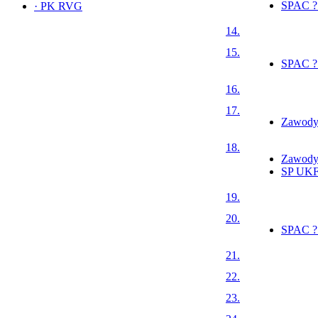
SPAC ?
·
PK RVG
14.
15.
SPAC ?
16.
17.
Zawody
18.
Zawody
SP UKF 
19.
20.
SPAC ?
21.
22.
23.