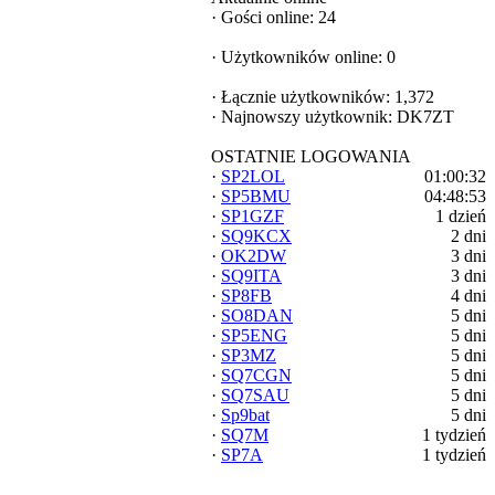
·
Gości online: 24
·
Użytkowników online: 0
·
Łącznie użytkowników: 1,372
·
Najnowszy użytkownik:
DK7ZT
OSTATNIE LOGOWANIA
·
SP2LOL
01:00:32
·
SP5BMU
04:48:53
·
SP1GZF
1 dzień
·
SQ9KCX
2 dni
·
OK2DW
3 dni
·
SQ9ITA
3 dni
·
SP8FB
4 dni
·
SO8DAN
5 dni
·
SP5ENG
5 dni
·
SP3MZ
5 dni
·
SQ7CGN
5 dni
·
SQ7SAU
5 dni
·
Sp9bat
5 dni
·
SQ7M
1 tydzień
·
SP7A
1 tydzień