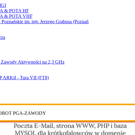
IGI
TA & POTA HF
TA & POTA VHF
Poznańskie im. mjr. Jerzego Grabusa (Poznań
rza
 Zawody Aktywności na 2,3 GHz
 ARKiI - Tura VII (FT8)
ROBOT PGA-ZAWODY