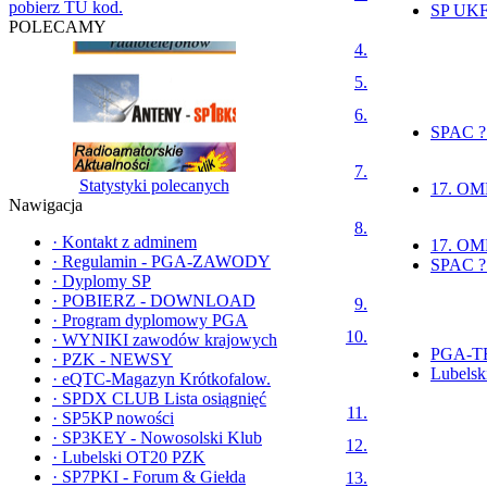
pobierz TU kod.
SP UKF 
POLECAMY
4.
5.
6.
SPAC ?
7.
Statystyki polecanych
17. OMP
Nawigacja
8.
·
Kontakt z adminem
17. OM
·
Regulamin - PGA-ZAWODY
SPAC ?
·
Dyplomy SP
·
POBIERZ - DOWNLOAD
9.
·
Program dyplomowy PGA
10.
·
WYNIKI zawodów krajowych
PGA-T
·
PZK - NEWSY
Lubels
·
eQTC-Magazyn Krótkofalow.
·
SPDX CLUB Lista osiągnięć
11.
·
SP5KP nowości
·
SP3KEY - Nowosolski Klub
12.
·
Lubelski OT20 PZK
·
SP7PKI - Forum & Giełda
13.