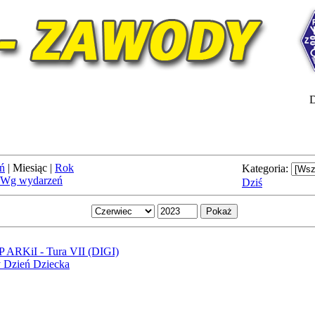
D
ń
|
Miesiąc
|
Rok
Kategoria:
Wg wydarzeń
Dziś
 ARKiI - Tura VII (DIGI)
 Dzień Dziecka