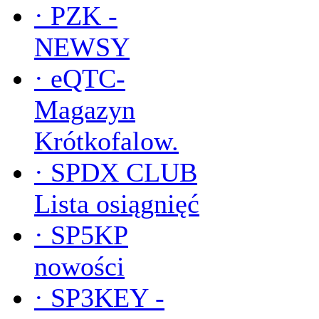
·
PZK -
NEWSY
·
eQTC-
Magazyn
Krótkofalow.
·
SPDX CLUB
Lista osiągnięć
·
SP5KP
nowości
·
SP3KEY -