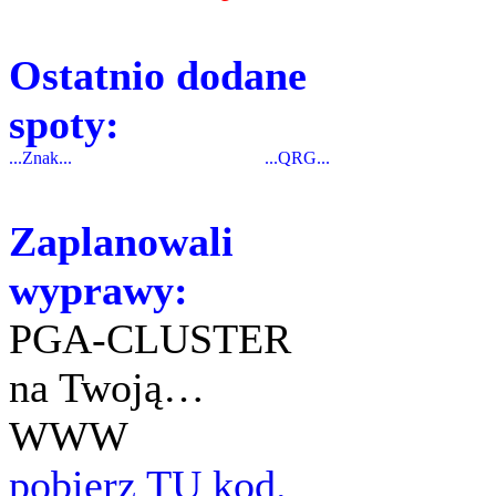
Ostatnio dodane
spoty:
...Znak...
...QRG...
Zaplanowali
wyprawy:
PGA-CLUSTER
na Twoją…
WWW
pobierz TU kod.