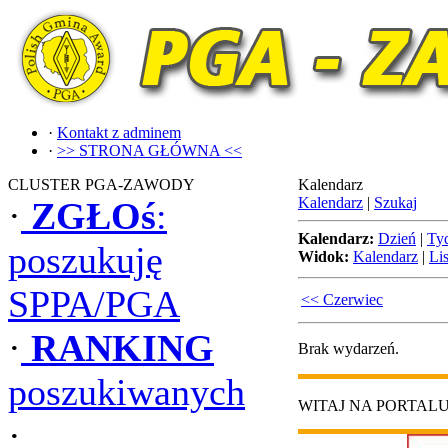
·
Kontakt z adminem
·
>> STRONA GŁÓWNA <<
CLUSTER PGA-ZAWODY
Kalendarz
Kalendarz
|
Szukaj
·
ZGŁOś
:
Kalendarz:
Dzień
|
Ty
poszukuję
Widok:
Kalendarz
|
Lis
SPPA/PGA
<< Czerwiec
·
RANKING
Brak wydarzeń.
poszukiwanych
WITAJ NA PORTAL
·