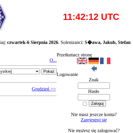
iaj:
czwartek-6 Sierpnia 2026
. Solenizanci:
S�awa, Jakub, Stefan
Przetłumacz stronę
O...
Logowanie
Znak
Grudzień >>
Hasło
Nie masz jeszcze konta?
Zarejestruj się
Nie możesz się zalogować?