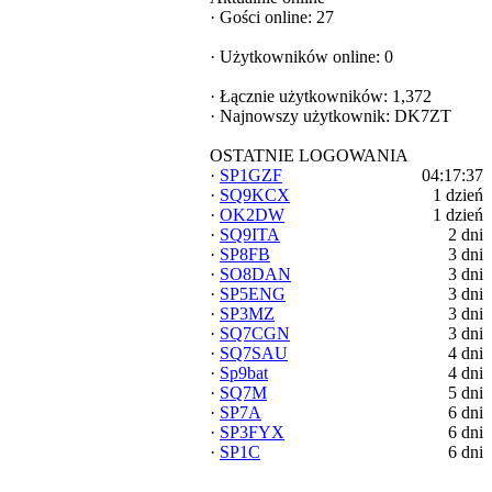
·
Gości online: 27
·
Użytkowników online: 0
·
Łącznie użytkowników: 1,372
·
Najnowszy użytkownik:
DK7ZT
OSTATNIE LOGOWANIA
·
SP1GZF
04:17:37
·
SQ9KCX
1 dzień
·
OK2DW
1 dzień
·
SQ9ITA
2 dni
·
SP8FB
3 dni
·
SO8DAN
3 dni
·
SP5ENG
3 dni
·
SP3MZ
3 dni
·
SQ7CGN
3 dni
·
SQ7SAU
4 dni
·
Sp9bat
4 dni
·
SQ7M
5 dni
·
SP7A
6 dni
·
SP3FYX
6 dni
·
SP1C
6 dni