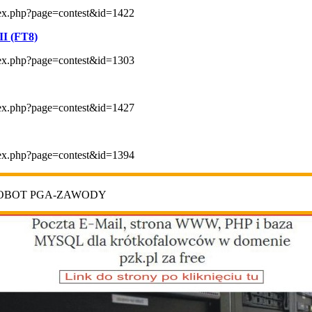
index.php?page=contest&id=1422
II (FT8)
index.php?page=contest&id=1303
index.php?page=contest&id=1427
index.php?page=contest&id=1394
ROBOT PGA-ZAWODY