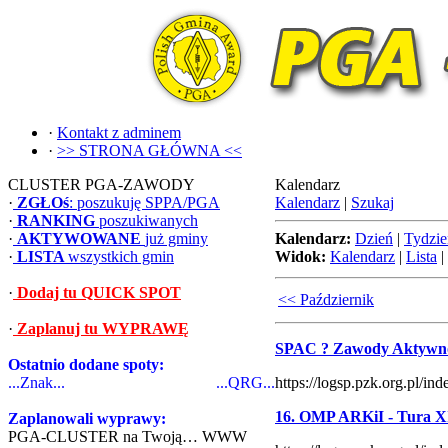
·
Kontakt z adminem
·
>> STRONA GŁÓWNA <<
CLUSTER PGA-ZAWODY
Kalendarz
·
ZGŁOś
: poszukuję SPPA/PGA
Kalendarz
|
Szukaj
·
RANKING
poszukiwanych
·
AKTYWOWANE
już gminy
Kalendarz:
Dzień
|
Tydzie
·
LISTA
wszystkich gmin
Widok:
Kalendarz
|
Lista
|
·
Dodaj tu QUICK SPOT
<< Październik
·
Zaplanuj tu WYPRAWĘ
SPAC ? Zawody Aktywno
Ostatnio dodane spoty:
...Znak...
...QRG...
https://logsp.pzk.org.pl/
16. OMP ARKiI - Tura X
Zaplanowali wyprawy:
PGA-CLUSTER na Twoją… WWW