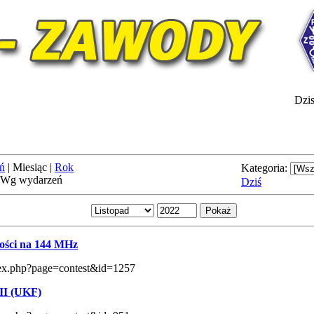
Dzis
ń
|
Miesiąc
|
Rok
Kategoria:
Wg wydarzeń
Dziś
ści na 144 MHz
index.php?page=contest&id=1257
II (UKF)