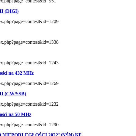
ndex.php?page=contest&id=951
II (DIGI)
index.php?page=contest&id=1209
index.php?page=contest&id=1338
index.php?page=contest&id=1243
ści na 432 MHz
index.php?page=contest&id=1269
II (CW/SSB)
index.php?page=contest&id=1232
ści na 50 MHz
index.php?page=contest&id=1290
NIEPODLEGŁOŚCI 2022"(NŚN) KF