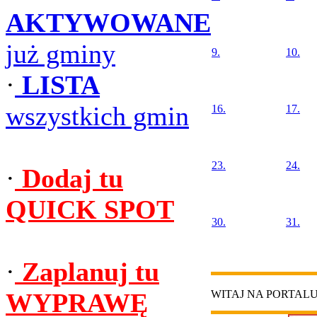
AKTYWOWANE
już gminy
9.
10.
·
LISTA
wszystkich gmin
16.
17.
23.
24.
·
Dodaj tu
QUICK SPOT
30.
31.
·
Zaplanuj tu
WYPRAWĘ
WITAJ NA PORTAL