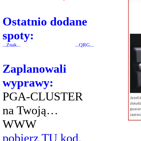
Ostatnio dodane
spoty:
...Znak...
...QRG...
Zaplanowali
wyprawy:
PGA-CLUSTER
na Twoją…
WWW
pobierz TU kod.