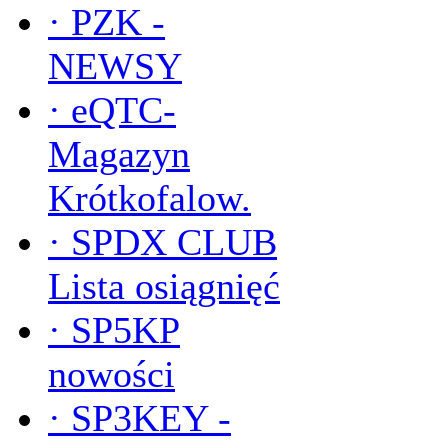
·
PZK -
NEWSY
·
eQTC-
Magazyn
Krótkofalow.
·
SPDX CLUB
Lista osiągnięć
·
SP5KP
nowości
·
SP3KEY -