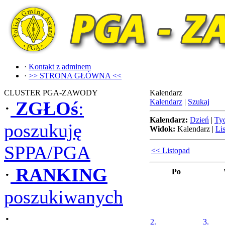
·
Kontakt z adminem
·
>> STRONA GŁÓWNA <<
CLUSTER PGA-ZAWODY
Kalendarz
Kalendarz
|
Szukaj
·
ZGŁOś
:
Kalendarz:
Dzień
|
Ty
poszukuję
Widok:
Kalendarz
|
Lis
SPPA/PGA
<< Listopad
·
RANKING
Po
poszukiwanych
·
2.
3.