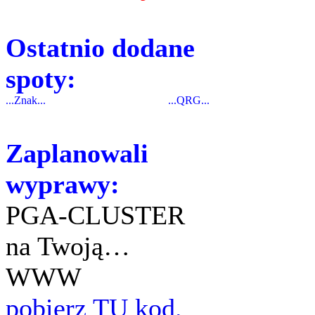
Ostatnio dodane
spoty:
...Znak...
...QRG...
Zaplanowali
wyprawy:
PGA-CLUSTER
na Twoją…
WWW
pobierz TU kod.