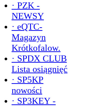
·
PZK -
NEWSY
·
eQTC-
Magazyn
Krótkofalow.
·
SPDX CLUB
Lista osiągnięć
·
SP5KP
nowości
·
SP3KEY -