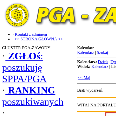
·
Kontakt z adminem
·
>> STRONA GŁÓWNA <<
CLUSTER PGA-ZAWODY
Kalendarz
Kalendarz
|
Szukaj
·
ZGŁOś
:
Kalendarz:
Dzień
|
Ty
poszukuję
Widok:
Kalendarz
|
Lis
SPPA/PGA
<< Maj
·
RANKING
Brak wydarzeń.
poszukiwanych
WITAJ NA PORTAL
·