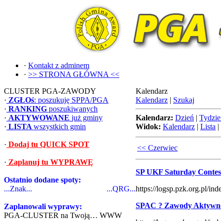
·
Kontakt z adminem
·
>> STRONA GŁÓWNA <<
CLUSTER PGA-ZAWODY
Kalendarz
·
ZGŁOś
: poszukuję SPPA/PGA
Kalendarz
|
Szukaj
·
RANKING
poszukiwanych
·
AKTYWOWANE
już gminy
Kalendarz:
Dzień
|
Tydzie
·
LISTA
wszystkich gmin
Widok:
Kalendarz
|
Lista
|
·
Dodaj tu QUICK SPOT
<< Czerwiec
·
Zaplanuj tu WYPRAWĘ
SP UKF Saturday Contes
Ostatnio dodane spoty:
...Znak...
...QRG...
https://logsp.pzk.org.pl/
SPAC ? Zawody Aktywno
Zaplanowali wyprawy:
PGA-CLUSTER na Twoją… WWW