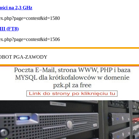
ści na 2,3 GHz
index.php?page=contest&id=1580
II (FT8)
index.php?page=contest&id=1506
ROBOT PGA-ZAWODY