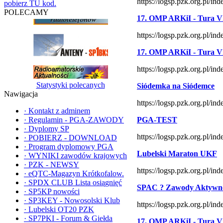
https://logsp.pzk.org.pl/
pobierz TU kod.
POLECAMY
17. OMP ARKiI - Tura V
https://logsp.pzk.org.pl/
17. OMP ARKiI - Tura VI
https://logsp.pzk.org.pl/
Statystyki polecanych
Siódemka na Siódemce
Nawigacja
https://logsp.pzk.org.pl/
·
Kontakt z adminem
·
Regulamin - PGA-ZAWODY
PGA-TEST
·
Dyplomy SP
https://logsp.pzk.org.pl/
·
POBIERZ - DOWNLOAD
·
Program dyplomowy PGA
Lubelski Maraton UKF
·
WYNIKI zawodów krajowych
·
PZK - NEWSY
https://logsp.pzk.org.pl/
·
eQTC-Magazyn Krótkofalow.
·
SPDX CLUB Lista osiągnięć
SPAC ? Zawody Aktywno
·
SP5KP nowości
·
SP3KEY - Nowosolski Klub
https://logsp.pzk.org.pl/
·
Lubelski OT20 PZK
·
SP7PKI - Forum & Giełda
17. OMP ARKiI - Tura V