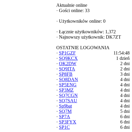
Aktualnie online
·
Gości online: 33
·
Użytkowników online: 0
·
Łącznie użytkowników: 1,372
·
Najnowszy użytkownik:
DK7ZT
OSTATNIE LOGOWANIA
·
SP1GZF
11:54:48
·
SQ9KCX
1 dzień
·
OK2DW
2 dni
·
SQ9ITA
2 dni
·
SP8FB
3 dni
·
SO8DAN
4 dni
·
SP5ENG
4 dni
·
SP3MZ
4 dni
·
SQ7CGN
4 dni
·
SQ7SAU
4 dni
·
Sp9bat
4 dni
·
SQ7M
5 dni
·
SP7A
6 dni
·
SP3FYX
6 dni
·
SP1C
6 dni