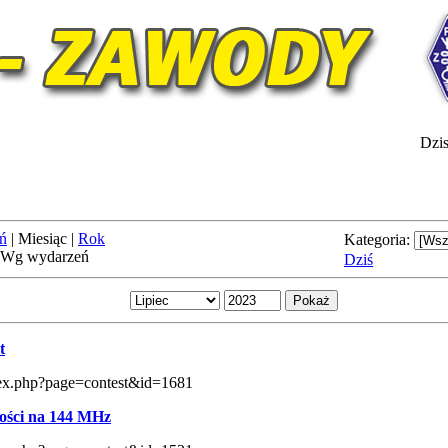
Dzis
ń
|
Miesiąc
|
Rok
Kategoria:
Wg wydarzeń
Dziś
t
index.php?page=contest&id=1681
ści na 144 MHz