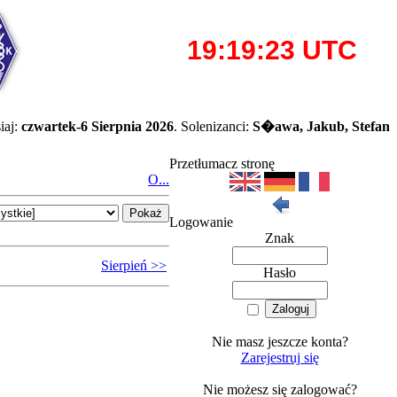
iaj:
czwartek-6 Sierpnia 2026
. Solenizanci:
S�awa, Jakub, Stefan
Przetłumacz stronę
O...
Logowanie
Znak
Sierpień >>
Hasło
Nie masz jeszcze konta?
Zarejestruj się
Nie możesz się zalogować?