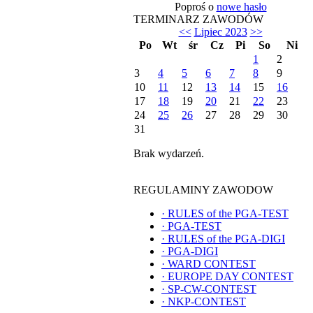
Poproś o
nowe hasło
TERMINARZ ZAWODÓW
<<
Lipiec 2023
>>
Po
Wt
śr
Cz
Pi
So
Ni
1
2
3
4
5
6
7
8
9
10
11
12
13
14
15
16
17
18
19
20
21
22
23
24
25
26
27
28
29
30
31
Brak wydarzeń.
REGULAMINY ZAWODOW
·
RULES of the PGA-TEST
·
PGA-TEST
·
RULES of the PGA-DIGI
·
PGA-DIGI
·
WARD CONTEST
·
EUROPE DAY CONTEST
·
SP-CW-CONTEST
·
NKP-CONTEST