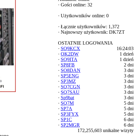
·
Gości online: 32
·
Użytkowników online: 0
·
Łącznie użytkowników: 1,372
·
Najnowszy użytkownik:
DK7ZT
OSTATNIE LOGOWANIA
·
SQ9KCX
16:24:03
·
OK2DW
1 dzień
·
SQ9ITA
1 dzień
·
SP8FB
2 dni
·
SO8DAN
3 dni
·
SP5ENG
3 dni
·
SP3MZ
3 dni
·
SQ7CGN
3 dni
·
SQ7SAU
3 dni
·
Sp9bat
3 dni
·
SQ7M
5 dni
·
SP7A
5 dni
·
SP3FYX
5 dni
·
SP1C
6 dni
·
SP2MGR
6 dni
172,255,603 unikalne wizyty
zone.