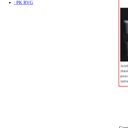
·
PK RVG
Copy