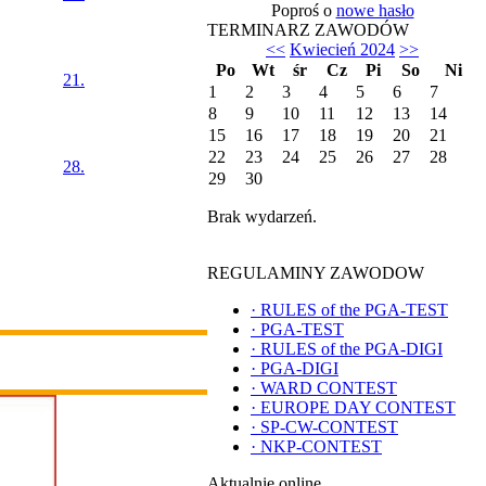
Poproś o
nowe hasło
TERMINARZ ZAWODÓW
<<
Kwiecień 2024
>>
Po
Wt
śr
Cz
Pi
So
Ni
21.
1
2
3
4
5
6
7
8
9
10
11
12
13
14
15
16
17
18
19
20
21
22
23
24
25
26
27
28
28.
29
30
Brak wydarzeń.
REGULAMINY ZAWODOW
·
RULES of the PGA-TEST
·
PGA-TEST
·
RULES of the PGA-DIGI
·
PGA-DIGI
·
WARD CONTEST
·
EUROPE DAY CONTEST
·
SP-CW-CONTEST
·
NKP-CONTEST
Aktualnie online