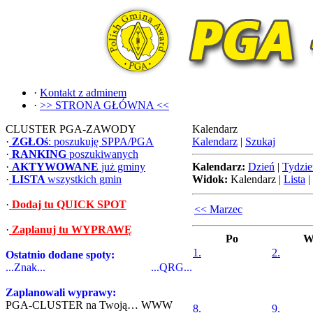
·
Kontakt z adminem
·
>> STRONA GŁÓWNA <<
CLUSTER PGA-ZAWODY
Kalendarz
·
ZGŁOś
: poszukuję SPPA/PGA
Kalendarz
|
Szukaj
·
RANKING
poszukiwanych
·
AKTYWOWANE
już gminy
Kalendarz:
Dzień
|
Tydzie
·
LISTA
wszystkich gmin
Widok:
Kalendarz
|
Lista
|
·
Dodaj tu QUICK SPOT
<< Marzec
·
Zaplanuj tu WYPRAWĘ
Po
W
1.
2.
Ostatnio dodane spoty:
...Znak...
...QRG...
Zaplanowali wyprawy:
PGA-CLUSTER na Twoją… WWW
8.
9.