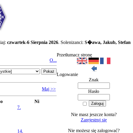
iaj:
czwartek-6 Sierpnia 2026
. Solenizanci:
S�awa, Jakub, Stefan
Przetłumacz stronę
O...
Logowanie
Znak
Maj >>
Hasło
So
Ni
7.
Nie masz jeszcze konta?
Zarejestruj się
Nie możesz się zalogować?
14.