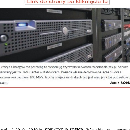
right © 2010 - 2019 by SP8WQX & SP5KP - Wszelkie prawa zastrze