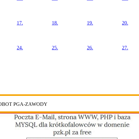
17.
18.
19.
20.
24.
25.
26.
27.
ROBOT PGA-ZAWODY