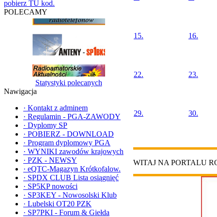
pobierz TU kod.
POLECAMY
15.
16.
22.
23.
Statystyki polecanych
Nawigacja
·
Kontakt z adminem
29.
30.
·
Regulamin - PGA-ZAWODY
·
Dyplomy SP
·
POBIERZ - DOWNLOAD
·
Program dyplomowy PGA
·
WYNIKI zawodów krajowych
·
PZK - NEWSY
WITAJ NA PORTALU 
·
eQTC-Magazyn Krótkofalow.
·
SPDX CLUB Lista osiągnięć
·
SP5KP nowości
·
SP3KEY - Nowosolski Klub
·
Lubelski OT20 PZK
·
SP7PKI - Forum & Giełda