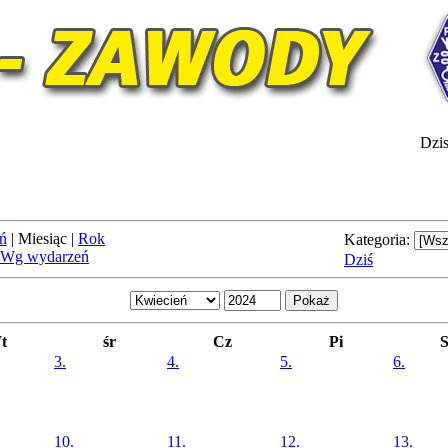
Dzis
ń
|
Miesiąc
|
Rok
Kategoria:
Wg wydarzeń
Dziś
t
śr
Cz
Pi
3.
4.
5.
6.
10.
11.
12.
13.