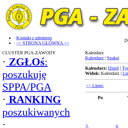
·
Kontakt z adminem
Dz
·
>> STRONA GŁÓWNA <<
CLUSTER PGA-ZAWODY
Kalendarz
Kalendarz
|
Szukaj
·
ZGŁOś
:
Kalendarz:
Dzień
|
Ty
poszukuję
Widok:
Kalendarz
|
Lis
SPPA/PGA
<< Lipiec
·
RANKING
Po
poszukiwanych
·
3.
4.