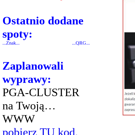
Ostatnio dodane
spoty:
...Znak...
...QRG...
Zaplanowali
wyprawy:
PGA-CLUSTER
na Twoją…
WWW
pobierz TU kod.