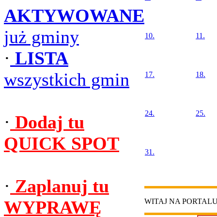
AKTYWOWANE
już gminy
10.
11.
·
LISTA
wszystkich gmin
17.
18.
24.
25.
·
Dodaj tu
QUICK SPOT
31.
·
Zaplanuj tu
WYPRAWĘ
WITAJ NA PORTAL