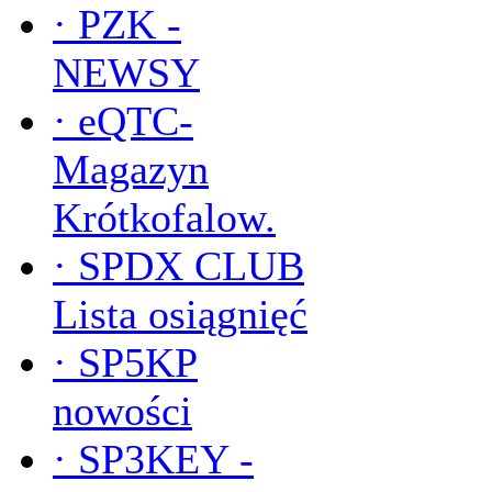
·
PZK -
NEWSY
·
eQTC-
Magazyn
Krótkofalow.
·
SPDX CLUB
Lista osiągnięć
·
SP5KP
nowości
·
SP3KEY -