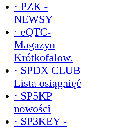
·
PZK -
NEWSY
·
eQTC-
Magazyn
Krótkofalow.
·
SPDX CLUB
Lista osiągnięć
·
SP5KP
nowości
·
SP3KEY -