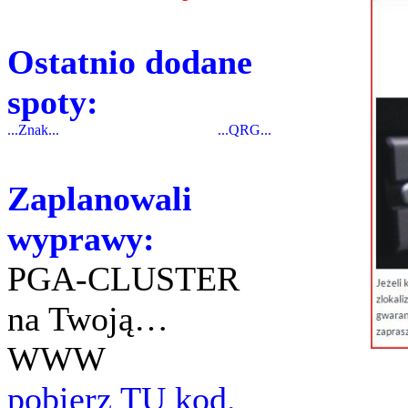
Ostatnio dodane
spoty:
...Znak...
...QRG...
Zaplanowali
wyprawy:
PGA-CLUSTER
na Twoją…
WWW
pobierz TU kod.