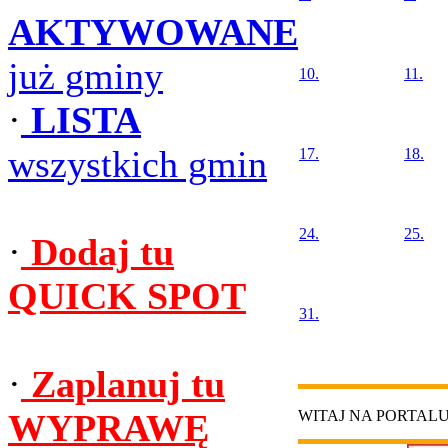
AKTYWOWANE
już gminy
10.
11.
·
LISTA
wszystkich gmin
17.
18.
24.
25.
·
Dodaj tu
QUICK SPOT
31.
·
Zaplanuj tu
WYPRAWĘ
WITAJ NA PORTAL