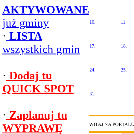
AKTYWOWANE
już gminy
10.
11.
·
LISTA
wszystkich gmin
17.
18.
24.
25.
·
Dodaj tu
QUICK SPOT
31.
·
Zaplanuj tu
WYPRAWĘ
WITAJ NA PORTAL