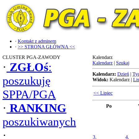
·
Kontakt z adminem
·
>> STRONA GŁÓWNA <<
CLUSTER PGA-ZAWODY
Kalendarz
Kalendarz
|
Szukaj
·
ZGŁOś
:
Kalendarz:
Dzień
|
Ty
poszukuję
Widok:
Kalendarz
|
Lis
SPPA/PGA
<< Lipiec
·
RANKING
Po
poszukiwanych
·
3.
4.