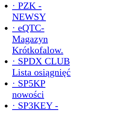
·
PZK -
NEWSY
·
eQTC-
Magazyn
Krótkofalow.
·
SPDX CLUB
Lista osiągnięć
·
SP5KP
nowości
·
SP3KEY -