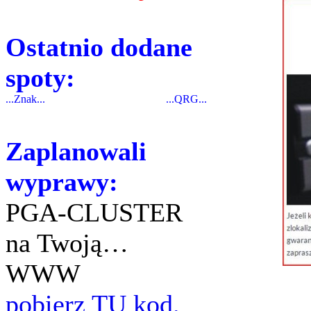
Ostatnio dodane
spoty:
...Znak...
...QRG...
Zaplanowali
wyprawy:
PGA-CLUSTER
na Twoją…
WWW
pobierz TU kod.