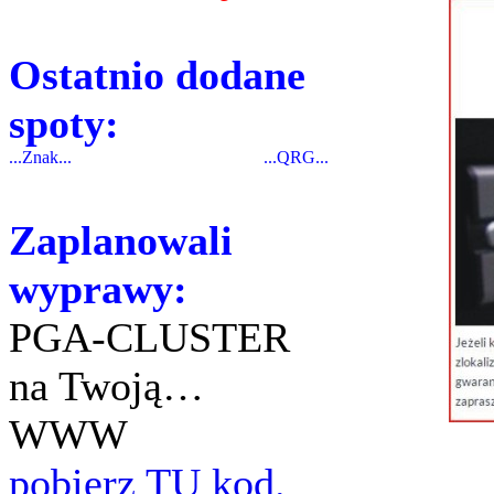
Ostatnio dodane
spoty:
...Znak...
...QRG...
Zaplanowali
wyprawy:
PGA-CLUSTER
na Twoją…
WWW
pobierz TU kod.