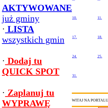
AKTYWOWANE
już gminy
10.
11.
·
LISTA
wszystkich gmin
17.
18.
24.
25.
·
Dodaj tu
QUICK SPOT
31.
·
Zaplanuj tu
WYPRAWĘ
WITAJ NA PORTAL