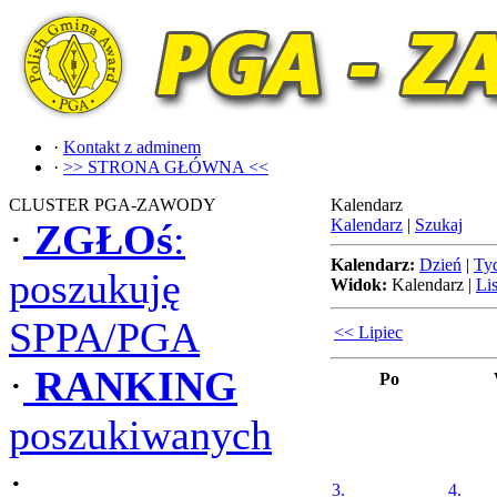
·
Kontakt z adminem
·
>> STRONA GŁÓWNA <<
CLUSTER PGA-ZAWODY
Kalendarz
Kalendarz
|
Szukaj
·
ZGŁOś
:
Kalendarz:
Dzień
|
Ty
poszukuję
Widok:
Kalendarz
|
Lis
SPPA/PGA
<< Lipiec
·
RANKING
Po
poszukiwanych
·
3.
4.