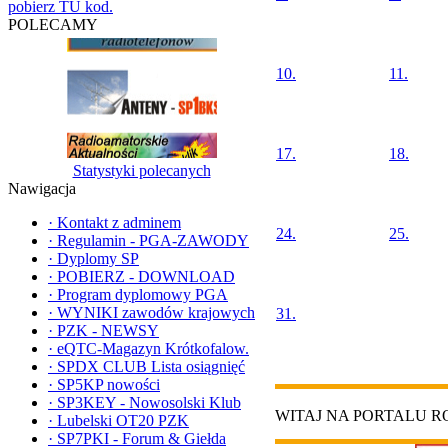
pobierz TU kod.
POLECAMY
10.
11.
17.
18.
Statystyki polecanych
Nawigacja
·
Kontakt z adminem
24.
25.
·
Regulamin - PGA-ZAWODY
·
Dyplomy SP
·
POBIERZ - DOWNLOAD
·
Program dyplomowy PGA
·
WYNIKI zawodów krajowych
31.
·
PZK - NEWSY
·
eQTC-Magazyn Krótkofalow.
·
SPDX CLUB Lista osiągnięć
·
SP5KP nowości
·
SP3KEY - Nowosolski Klub
WITAJ NA PORTALU 
·
Lubelski OT20 PZK
·
SP7PKI - Forum & Giełda