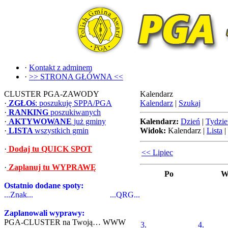
·
Kontakt z adminem
·
>> STRONA GŁÓWNA <<
CLUSTER PGA-ZAWODY
Kalendarz
·
ZGŁOś
: poszukuję SPPA/PGA
Kalendarz
|
Szukaj
·
RANKING
poszukiwanych
·
AKTYWOWANE
już gminy
Kalendarz:
Dzień
|
Tydzie
·
LISTA
wszystkich gmin
Widok:
Kalendarz
|
Lista
|
·
Dodaj tu QUICK SPOT
<< Lipiec
·
Zaplanuj tu WYPRAWĘ
Po
W
Ostatnio dodane spoty:
...Znak...
...QRG...
Zaplanowali wyprawy:
PGA-CLUSTER na Twoją… WWW
3.
4.