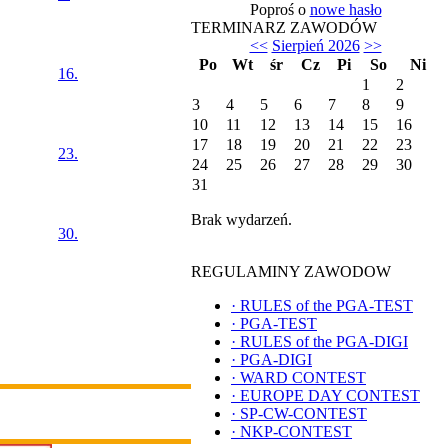
Poproś o
nowe hasło
TERMINARZ ZAWODÓW
<<
Sierpień 2026
>>
Po
Wt
śr
Cz
Pi
So
Ni
16.
1
2
3
4
5
6
7
8
9
10
11
12
13
14
15
16
17
18
19
20
21
22
23
23.
24
25
26
27
28
29
30
31
Brak wydarzeń.
30.
REGULAMINY ZAWODOW
·
RULES of the PGA-TEST
·
PGA-TEST
·
RULES of the PGA-DIGI
·
PGA-DIGI
·
WARD CONTEST
·
EUROPE DAY CONTEST
·
SP-CW-CONTEST
·
NKP-CONTEST