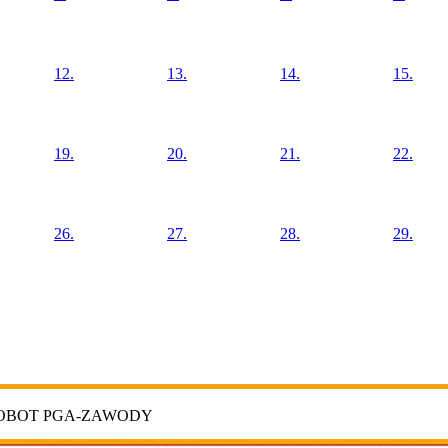
12.
13.
14.
15.
19.
20.
21.
22.
26.
27.
28.
29.
ROBOT PGA-ZAWODY