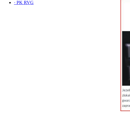
·
PK RVG