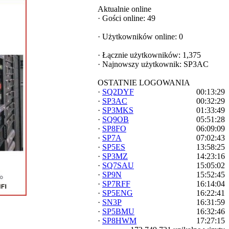
Aktualnie online
·
Gości online: 49
·
Użytkowników online: 0
·
Łącznie użytkowników: 1,375
·
Najnowszy użytkownik:
SP3AC
OSTATNIE LOGOWANIA
·
SQ2DYF
00:13:29
·
SP3AC
00:32:29
·
SP3MKS
01:33:49
·
SQ9OB
05:51:28
·
SP8FO
06:09:09
·
SP7A
07:02:43
·
SP5ES
13:58:25
·
SP3MZ
14:23:16
·
SQ7SAU
15:05:02
·
SP9N
15:52:45
·
SP7RFF
16:14:04
·
SP5ENG
16:22:41
·
SN3P
16:31:59
·
SP5BMU
16:32:46
·
SP8HWM
17:27:15