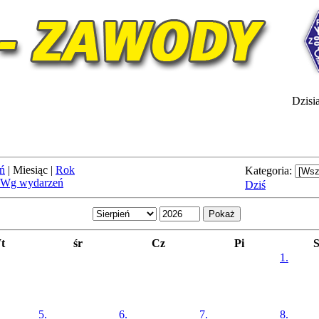
Dzisia
ń
|
Miesiąc
|
Rok
Kategoria:
Wg wydarzeń
Dziś
t
śr
Cz
Pi
1.
5.
6.
7.
8.