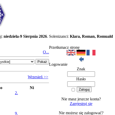
j:
niedziela-9 Sierpnia 2026
. Solenizanci:
Klara, Roman, Romuald
Przetłumacz stronę
O...
Logowanie
Znak
Wrzesień >>
Hasło
So
Ni
2.
Nie masz jeszcze konta?
Zarejestruj się
Nie możesz się zalogować?
9.