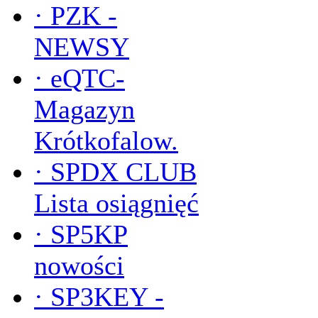
·
PZK -
NEWSY
·
eQTC-
Magazyn
Krótkofalow.
·
SPDX CLUB
Lista osiągnięć
·
SP5KP
nowości
·
SP3KEY -