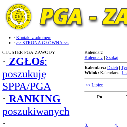
·
Kontakt z adminem
·
>> STRONA GŁÓWNA <<
CLUSTER PGA-ZAWODY
Kalendarz
Kalendarz
|
Szukaj
·
ZGŁOś
:
Kalendarz:
Dzień
|
Ty
poszukuję
Widok:
Kalendarz
|
Lis
SPPA/PGA
<< Lipiec
·
RANKING
Po
poszukiwanych
·
3.
4.