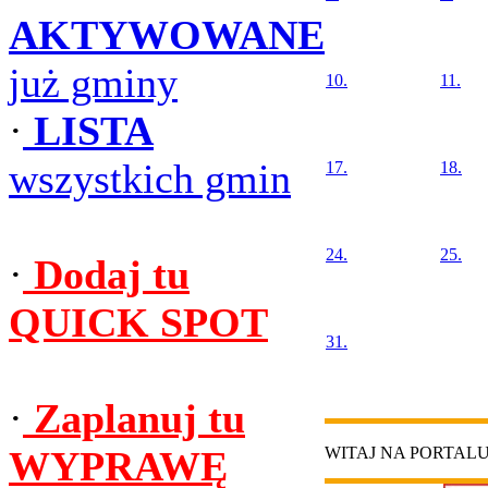
AKTYWOWANE
już gminy
10.
11.
·
LISTA
wszystkich gmin
17.
18.
24.
25.
·
Dodaj tu
QUICK SPOT
31.
·
Zaplanuj tu
WYPRAWĘ
WITAJ NA PORTAL