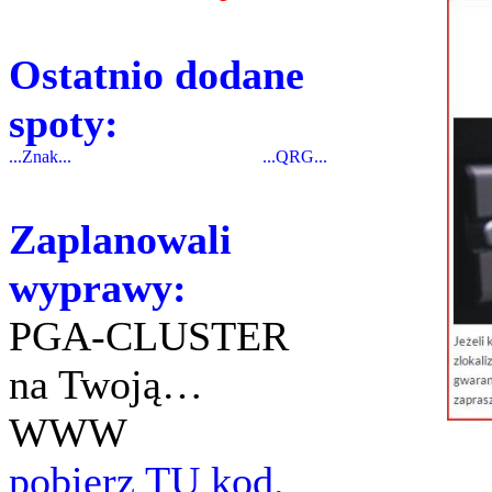
Ostatnio dodane
spoty:
...Znak...
...QRG...
Zaplanowali
wyprawy:
PGA-CLUSTER
na Twoją…
WWW
pobierz TU kod.