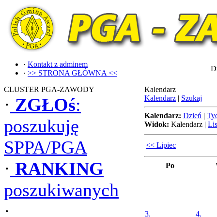
·
Kontakt z adminem
Dz
·
>> STRONA GŁÓWNA <<
CLUSTER PGA-ZAWODY
Kalendarz
Kalendarz
|
Szukaj
·
ZGŁOś
:
Kalendarz:
Dzień
|
Ty
poszukuję
Widok:
Kalendarz
|
Lis
SPPA/PGA
<< Lipiec
·
RANKING
Po
poszukiwanych
·
3.
4.