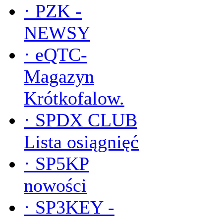
·
PZK -
NEWSY
·
eQTC-
Magazyn
Krótkofalow.
·
SPDX CLUB
Lista osiągnięć
·
SP5KP
nowości
·
SP3KEY -