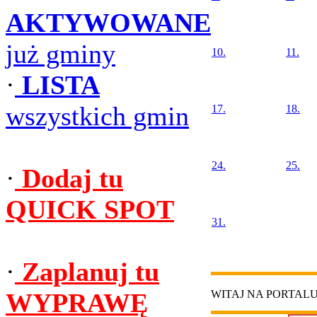
AKTYWOWANE
już gminy
10.
11.
·
LISTA
wszystkich gmin
17.
18.
24.
25.
·
Dodaj tu
QUICK SPOT
31.
·
Zaplanuj tu
WYPRAWĘ
WITAJ NA PORTAL