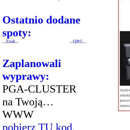
Ostatnio dodane
spoty:
...Znak...
...QRG...
Zaplanowali
wyprawy:
PGA-CLUSTER
na Twoją…
WWW
pobierz TU kod.