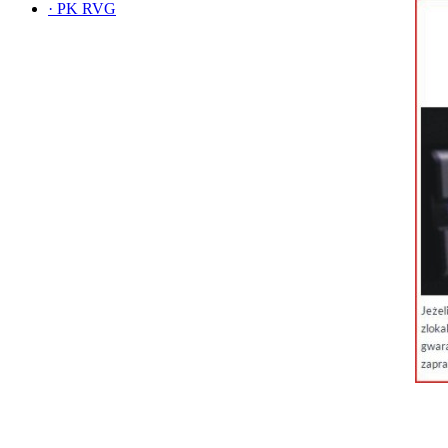
·
PK RVG