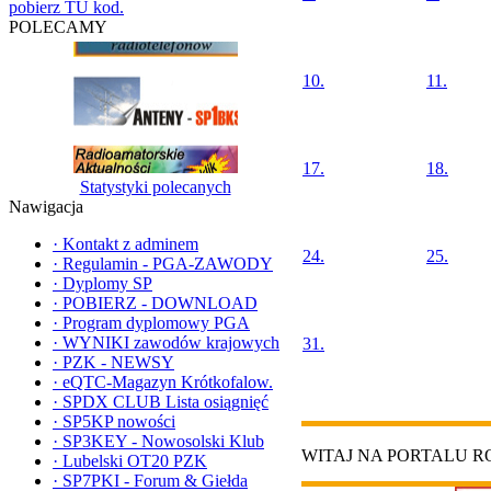
pobierz TU kod.
POLECAMY
10.
11.
17.
18.
Statystyki polecanych
Nawigacja
·
Kontakt z adminem
24.
25.
·
Regulamin - PGA-ZAWODY
·
Dyplomy SP
·
POBIERZ - DOWNLOAD
·
Program dyplomowy PGA
·
WYNIKI zawodów krajowych
31.
·
PZK - NEWSY
·
eQTC-Magazyn Krótkofalow.
·
SPDX CLUB Lista osiągnięć
·
SP5KP nowości
·
SP3KEY - Nowosolski Klub
WITAJ NA PORTALU 
·
Lubelski OT20 PZK
·
SP7PKI - Forum & Giełda