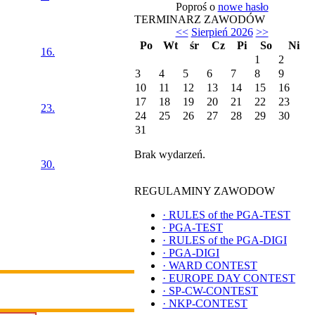
Poproś o
nowe hasło
TERMINARZ ZAWODÓW
<<
Sierpień 2026
>>
Po
Wt
śr
Cz
Pi
So
Ni
16.
1
2
3
4
5
6
7
8
9
10
11
12
13
14
15
16
17
18
19
20
21
22
23
23.
24
25
26
27
28
29
30
31
Brak wydarzeń.
30.
REGULAMINY ZAWODOW
·
RULES of the PGA-TEST
·
PGA-TEST
·
RULES of the PGA-DIGI
·
PGA-DIGI
·
WARD CONTEST
·
EUROPE DAY CONTEST
·
SP-CW-CONTEST
·
NKP-CONTEST