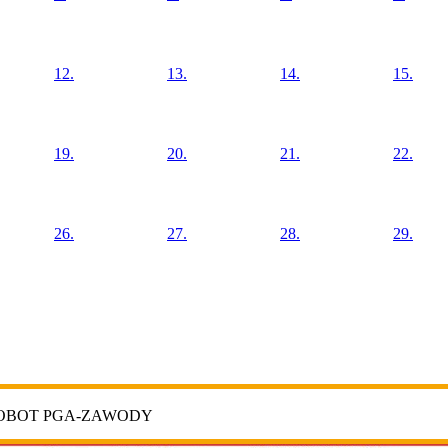
12.
13.
14.
15.
19.
20.
21.
22.
26.
27.
28.
29.
ROBOT PGA-ZAWODY