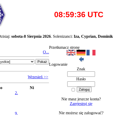
zisiaj:
sobota-8 Sierpnia 2026
. Solenizanci:
Iza, Cyprian, Dominik
Przetłumacz stronę
O...
Logowanie
Znak
Wrzesień >>
Hasło
So
Ni
2.
Nie masz jeszcze konta?
Zarejestruj się
Nie możesz się zalogować?
9.