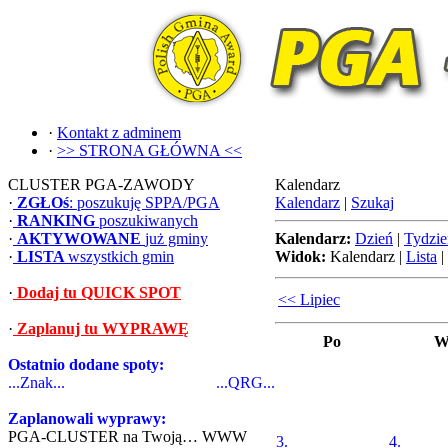
·
Kontakt z adminem
·
>> STRONA GŁÓWNA <<
CLUSTER PGA-ZAWODY
Kalendarz
·
ZGŁOś
: poszukuję SPPA/PGA
Kalendarz
|
Szukaj
·
RANKING
poszukiwanych
·
AKTYWOWANE
już gminy
Kalendarz:
Dzień
|
Tydzie
·
LISTA
wszystkich gmin
Widok:
Kalendarz
|
Lista
|
·
Dodaj tu QUICK SPOT
<< Lipiec
·
Zaplanuj tu WYPRAWĘ
Po
W
Ostatnio dodane spoty:
...Znak...
...QRG...
Zaplanowali wyprawy:
PGA-CLUSTER na Twoją… WWW
3.
4.