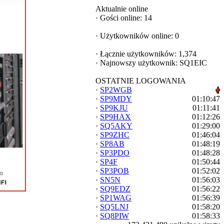
Aktualnie online
·
Gości online: 14
·
Użytkowników online: 0
·
Łącznie użytkowników: 1,374
·
Najnowszy użytkownik:
SQ1EIC
OSTATNIE LOGOWANIA
·
SP2WGB
·
SP9MDY
01:10:47
·
SP9KJU
01:11:41
·
SP9HAX
01:12:26
·
SQ5AKY
01:29:00
·
SP9ZHC
01:46:04
·
SP8AB
01:48:19
·
SP3PDO
01:48:28
·
SP4F
01:50:44
·
SP3POB
01:52:02
·
SN5N
01:56:03
·
SQ9EDZ
01:56:22
·
SP1WAG
01:56:39
·
SQ5LNJ
01:58:20
·
SQ8PIW
01:58:33