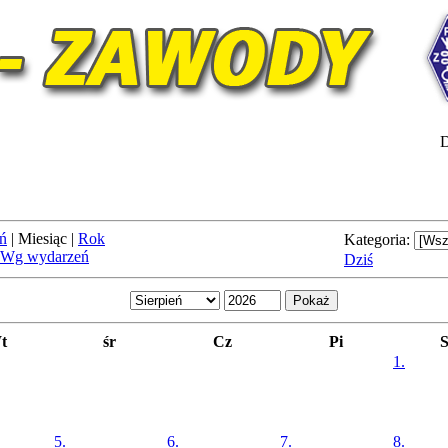
D
ń
|
Miesiąc
|
Rok
Kategoria:
Wg wydarzeń
Dziś
t
śr
Cz
Pi
1.
5.
6.
7.
8.