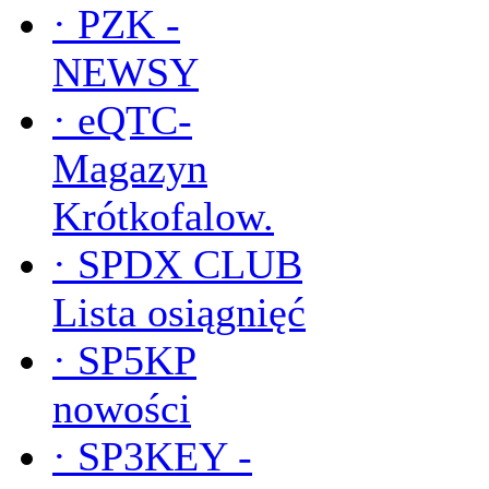
·
PZK -
NEWSY
·
eQTC-
Magazyn
Krótkofalow.
·
SPDX CLUB
Lista osiągnięć
·
SP5KP
nowości
·
SP3KEY -