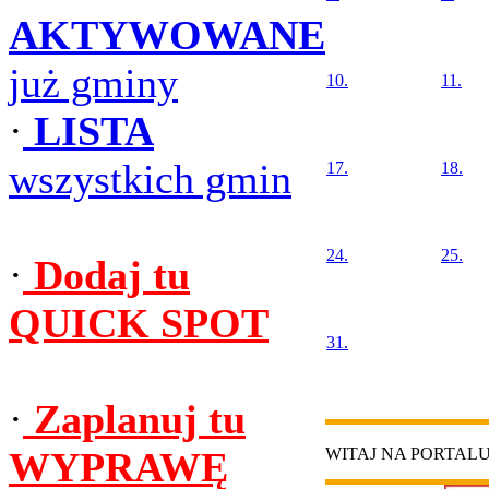
AKTYWOWANE
już gminy
10.
11.
·
LISTA
wszystkich gmin
17.
18.
24.
25.
·
Dodaj tu
QUICK SPOT
31.
·
Zaplanuj tu
WYPRAWĘ
WITAJ NA PORTAL