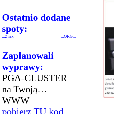
Ostatnio dodane
spoty:
...Znak...
...QRG...
Zaplanowali
wyprawy:
PGA-CLUSTER
na Twoją…
WWW
pobierz TU kod.