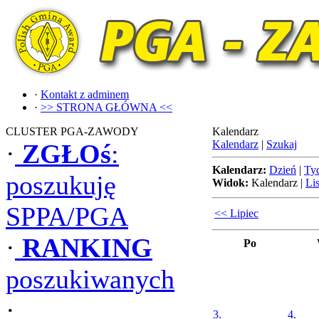
·
Kontakt z adminem
·
>> STRONA GŁÓWNA <<
CLUSTER PGA-ZAWODY
Kalendarz
Kalendarz
|
Szukaj
·
ZGŁOś
:
Kalendarz:
Dzień
|
Ty
poszukuję
Widok:
Kalendarz
|
Lis
SPPA/PGA
<< Lipiec
·
RANKING
Po
poszukiwanych
·
3.
4.