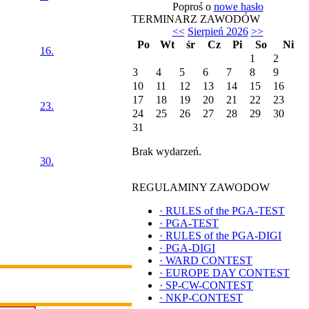
Poproś o
nowe hasło
TERMINARZ ZAWODÓW
<<
Sierpień 2026
>>
Po
Wt
śr
Cz
Pi
So
Ni
16.
1
2
3
4
5
6
7
8
9
10
11
12
13
14
15
16
17
18
19
20
21
22
23
23.
24
25
26
27
28
29
30
31
Brak wydarzeń.
30.
REGULAMINY ZAWODOW
·
RULES of the PGA-TEST
·
PGA-TEST
·
RULES of the PGA-DIGI
·
PGA-DIGI
·
WARD CONTEST
·
EUROPE DAY CONTEST
·
SP-CW-CONTEST
·
NKP-CONTEST