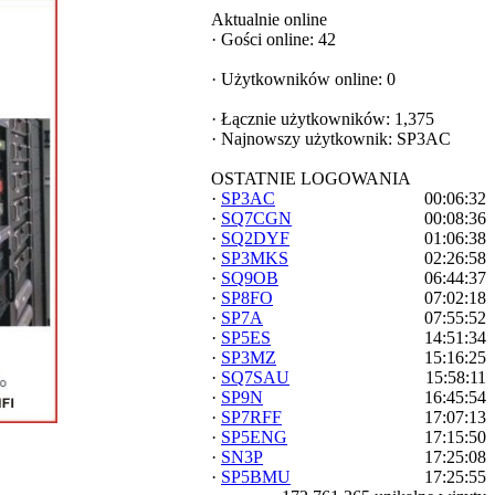
Aktualnie online
·
Gości online: 42
·
Użytkowników online: 0
·
Łącznie użytkowników: 1,375
·
Najnowszy użytkownik:
SP3AC
OSTATNIE LOGOWANIA
·
SP3AC
00:06:32
·
SQ7CGN
00:08:36
·
SQ2DYF
01:06:38
·
SP3MKS
02:26:58
·
SQ9OB
06:44:37
·
SP8FO
07:02:18
·
SP7A
07:55:52
·
SP5ES
14:51:34
·
SP3MZ
15:16:25
·
SQ7SAU
15:58:11
·
SP9N
16:45:54
·
SP7RFF
17:07:13
·
SP5ENG
17:15:50
·
SN3P
17:25:08
·
SP5BMU
17:25:55