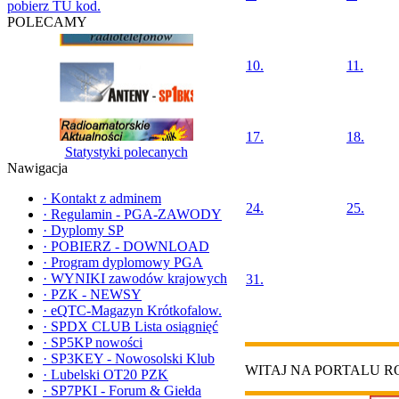
pobierz TU kod.
POLECAMY
10.
11.
17.
18.
Statystyki polecanych
Nawigacja
·
Kontakt z adminem
24.
25.
·
Regulamin - PGA-ZAWODY
·
Dyplomy SP
·
POBIERZ - DOWNLOAD
·
Program dyplomowy PGA
·
WYNIKI zawodów krajowych
31.
·
PZK - NEWSY
·
eQTC-Magazyn Krótkofalow.
·
SPDX CLUB Lista osiągnięć
·
SP5KP nowości
·
SP3KEY - Nowosolski Klub
WITAJ NA PORTALU 
·
Lubelski OT20 PZK
·
SP7PKI - Forum & Giełda