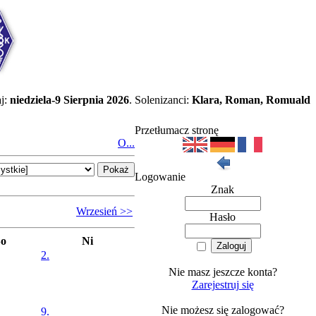
j:
niedziela-9 Sierpnia 2026
. Solenizanci:
Klara, Roman, Romuald
Przetłumacz stronę
O...
Logowanie
Znak
Wrzesień >>
Hasło
So
Ni
2.
Nie masz jeszcze konta?
Zarejestruj się
Nie możesz się zalogować?
9.