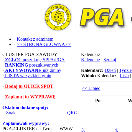
·
Kontakt z adminem
·
>> STRONA GŁÓWNA <<
CLUSTER PGA-ZAWODY
Kalendarz
·
ZGŁOś
: poszukuję SPPA/PGA
Kalendarz
|
Szukaj
·
RANKING
poszukiwanych
·
AKTYWOWANE
już gminy
Kalendarz:
Dzień
|
Tydzie
·
LISTA
wszystkich gmin
Widok:
Kalendarz
|
Lista
|
·
Dodaj tu QUICK SPOT
<< Lipiec
·
Zaplanuj tu WYPRAWĘ
Po
W
Ostatnio dodane spoty:
...Znak...
...QRG...
Zaplanowali wyprawy:
PGA-CLUSTER na Twoją… WWW
3.
4.