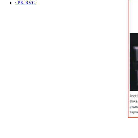
·
PK RVG