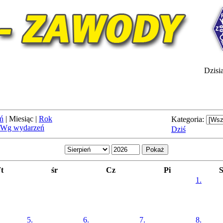
Dzisia
ń
|
Miesiąc
|
Rok
Kategoria:
Wg wydarzeń
Dziś
t
śr
Cz
Pi
1.
5.
6.
7.
8.