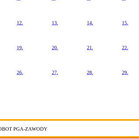
12.
13.
14.
15.
19.
20.
21.
22.
26.
27.
28.
29.
ROBOT PGA-ZAWODY