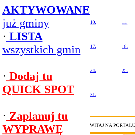
AKTYWOWANE
już gminy
10.
11.
·
LISTA
wszystkich gmin
17.
18.
24.
25.
·
Dodaj tu
QUICK SPOT
31.
·
Zaplanuj tu
WYPRAWĘ
WITAJ NA PORTAL