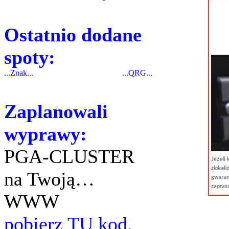
Ostatnio dodane
spoty:
...Znak...
...QRG...
Zaplanowali
wyprawy:
PGA-CLUSTER
na Twoją…
WWW
pobierz TU kod.