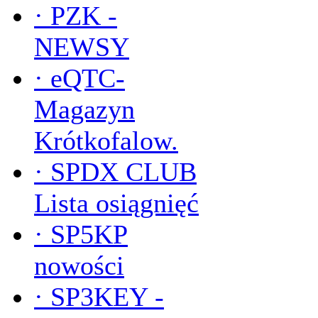
·
PZK -
NEWSY
·
eQTC-
Magazyn
Krótkofalow.
·
SPDX CLUB
Lista osiągnięć
·
SP5KP
nowości
·
SP3KEY -