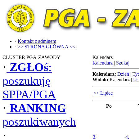
·
Kontakt z adminem
·
>> STRONA GŁÓWNA <<
CLUSTER PGA-ZAWODY
Kalendarz
Kalendarz
|
Szukaj
·
ZGŁOś
:
Kalendarz:
Dzień
|
Ty
poszukuję
Widok:
Kalendarz
|
Lis
SPPA/PGA
<< Lipiec
·
RANKING
Po
poszukiwanych
·
3.
4.