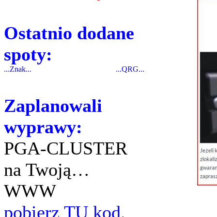
Ostatnio dodane
spoty:
...Znak...
...QRG...
Zaplanowali
wyprawy:
PGA-CLUSTER
na Twoją…
WWW
pobierz TU kod.