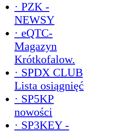
·
PZK -
NEWSY
·
eQTC-
Magazyn
Krótkofalow.
·
SPDX CLUB
Lista osiągnięć
·
SP5KP
nowości
·
SP3KEY -