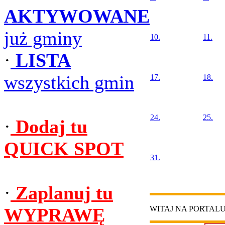
AKTYWOWANE
już gminy
10.
11.
·
LISTA
wszystkich gmin
17.
18.
24.
25.
·
Dodaj tu
QUICK SPOT
31.
·
Zaplanuj tu
WYPRAWĘ
WITAJ NA PORTAL