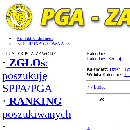
·
Kontakt z adminem
·
>> STRONA GŁÓWNA <<
CLUSTER PGA-ZAWODY
Kalendarz
Kalendarz
|
Szukaj
·
ZGŁOś
:
Kalendarz:
Dzień
|
Ty
poszukuję
Widok:
Kalendarz
|
Lis
SPPA/PGA
<< Lipiec
·
RANKING
Po
poszukiwanych
·
3.
4.