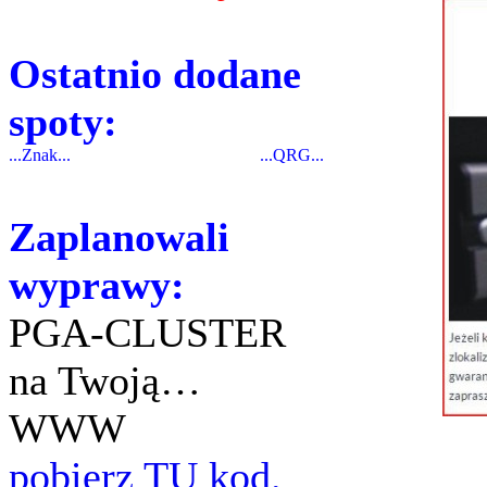
Ostatnio dodane
spoty:
...Znak...
...QRG...
Zaplanowali
wyprawy:
PGA-CLUSTER
na Twoją…
WWW
pobierz TU kod.