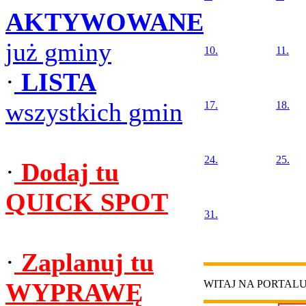
AKTYWOWANE
już gminy
10.
11.
·
LISTA
wszystkich gmin
17.
18.
24.
25.
·
Dodaj tu
QUICK SPOT
31.
·
Zaplanuj tu
WYPRAWĘ
WITAJ NA PORTAL