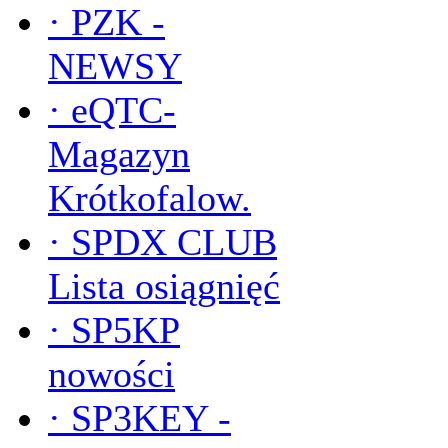
·
PZK -
NEWSY
·
eQTC-
Magazyn
Krótkofalow.
·
SPDX CLUB
Lista osiągnięć
·
SP5KP
nowości
·
SP3KEY -