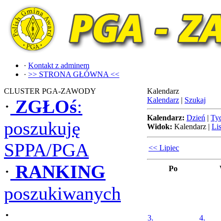
·
Kontakt z adminem
·
>> STRONA GŁÓWNA <<
CLUSTER PGA-ZAWODY
Kalendarz
Kalendarz
|
Szukaj
·
ZGŁOś
:
Kalendarz:
Dzień
|
Ty
poszukuję
Widok:
Kalendarz
|
Lis
SPPA/PGA
<< Lipiec
·
RANKING
Po
poszukiwanych
·
3.
4.