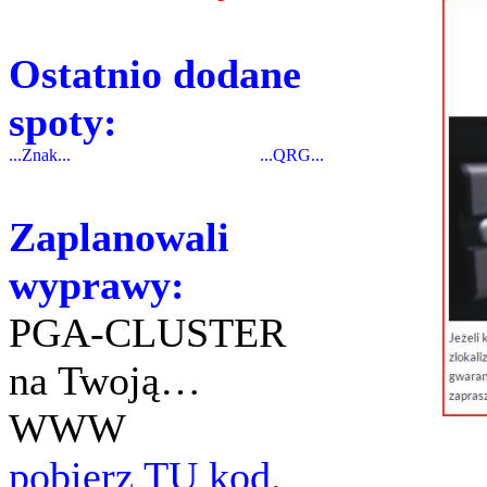
Ostatnio dodane
spoty:
...Znak...
...QRG...
Zaplanowali
wyprawy:
PGA-CLUSTER
na Twoją…
WWW
pobierz TU kod.