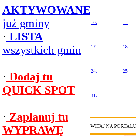
AKTYWOWANE
już gminy
10.
11.
·
LISTA
wszystkich gmin
17.
18.
24.
25.
·
Dodaj tu
QUICK SPOT
31.
·
Zaplanuj tu
WYPRAWĘ
WITAJ NA PORTAL