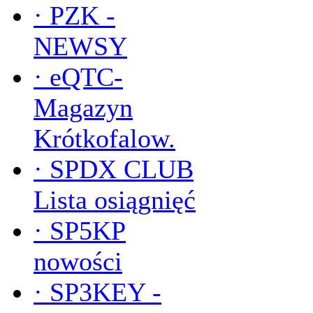
·
PZK -
NEWSY
·
eQTC-
Magazyn
Krótkofalow.
·
SPDX CLUB
Lista osiągnięć
·
SP5KP
nowości
·
SP3KEY -