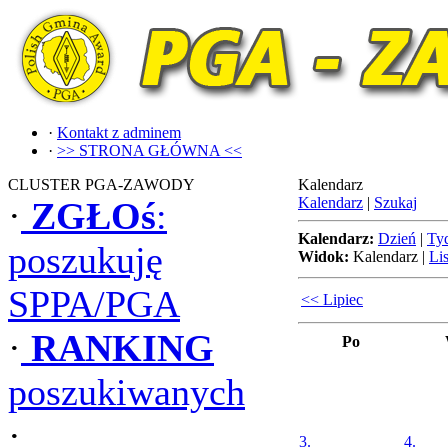
·
Kontakt z adminem
·
>> STRONA GŁÓWNA <<
CLUSTER PGA-ZAWODY
Kalendarz
Kalendarz
|
Szukaj
·
ZGŁOś
:
Kalendarz:
Dzień
|
Ty
poszukuję
Widok:
Kalendarz
|
Lis
SPPA/PGA
<< Lipiec
·
RANKING
Po
poszukiwanych
·
3.
4.