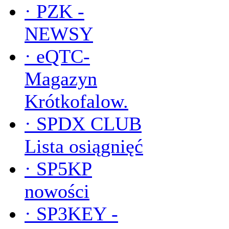
·
PZK -
NEWSY
·
eQTC-
Magazyn
Krótkofalow.
·
SPDX CLUB
Lista osiągnięć
·
SP5KP
nowości
·
SP3KEY -