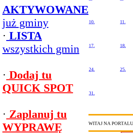
AKTYWOWANE
już gminy
10.
11.
·
LISTA
wszystkich gmin
17.
18.
24.
25.
·
Dodaj tu
QUICK SPOT
31.
·
Zaplanuj tu
WYPRAWĘ
WITAJ NA PORTAL