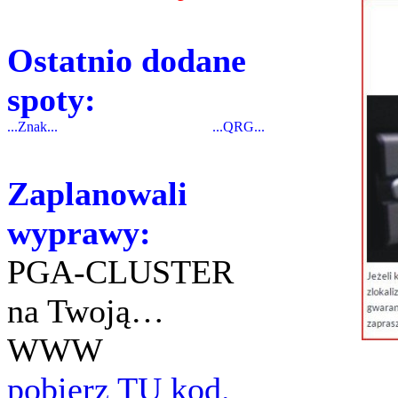
Ostatnio dodane
spoty:
...Znak...
...QRG...
Zaplanowali
wyprawy:
PGA-CLUSTER
na Twoją…
WWW
pobierz TU kod.