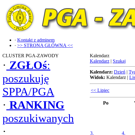
·
Kontakt z adminem
·
>> STRONA GŁÓWNA <<
CLUSTER PGA-ZAWODY
Kalendarz
Kalendarz
|
Szukaj
·
ZGŁOś
:
Kalendarz:
Dzień
|
Ty
poszukuję
Widok:
Kalendarz
|
Lis
SPPA/PGA
<< Lipiec
·
RANKING
Po
poszukiwanych
·
3.
4.