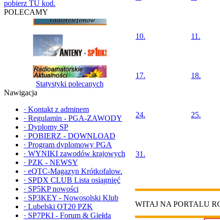
pobierz TU kod.
POLECAMY
10.
11.
17.
18.
Statystyki polecanych
Nawigacja
·
Kontakt z adminem
24.
25.
·
Regulamin - PGA-ZAWODY
·
Dyplomy SP
·
POBIERZ - DOWNLOAD
·
Program dyplomowy PGA
·
WYNIKI zawodów krajowych
31.
·
PZK - NEWSY
·
eQTC-Magazyn Krótkofalow.
·
SPDX CLUB Lista osiągnięć
·
SP5KP nowości
·
SP3KEY - Nowosolski Klub
WITAJ NA PORTALU 
·
Lubelski OT20 PZK
·
SP7PKI - Forum & Giełda