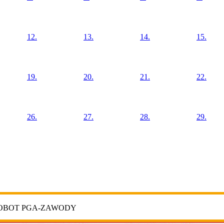
12.
13.
14.
15.
19.
20.
21.
22.
26.
27.
28.
29.
ROBOT PGA-ZAWODY