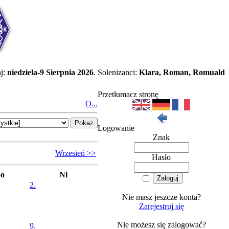
j:
niedziela-9 Sierpnia 2026
. Solenizanci:
Klara, Roman, Romuald
Przetłumacz stronę
O...
Logowanie
Znak
Wrzesień >>
Hasło
So
Ni
2.
Nie masz jeszcze konta?
Zarejestruj się
Nie możesz się zalogować?
9.