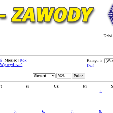
Dzisia
ń
|
Miesiąc
|
Rok
Kategoria:
Wg wydarzeń
Dziś
t
śr
Cz
Pi
1.
5.
6.
7.
8.