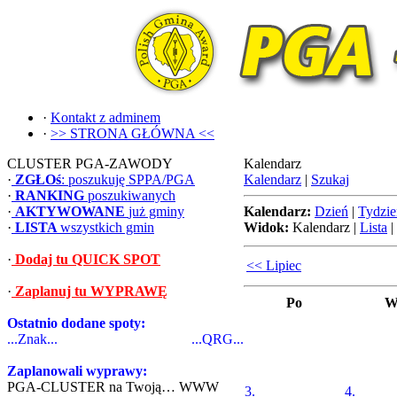
·
Kontakt z adminem
·
>> STRONA GŁÓWNA <<
CLUSTER PGA-ZAWODY
Kalendarz
·
ZGŁOś
: poszukuję SPPA/PGA
Kalendarz
|
Szukaj
·
RANKING
poszukiwanych
·
AKTYWOWANE
już gminy
Kalendarz:
Dzień
|
Tydzie
·
LISTA
wszystkich gmin
Widok:
Kalendarz
|
Lista
|
·
Dodaj tu QUICK SPOT
<< Lipiec
·
Zaplanuj tu WYPRAWĘ
Po
W
Ostatnio dodane spoty:
...Znak...
...QRG...
Zaplanowali wyprawy:
PGA-CLUSTER na Twoją… WWW
3.
4.