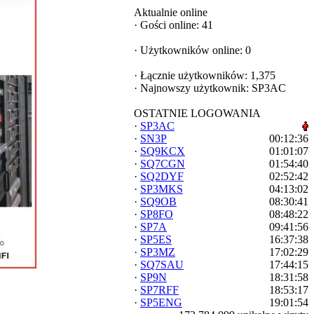
Aktualnie online
·
Gości online: 41
·
Użytkowników online: 0
·
Łącznie użytkowników: 1,375
·
Najnowszy użytkownik:
SP3AC
OSTATNIE LOGOWANIA
·
SP3AC
·
SN3P
00:12:36
·
SQ9KCX
01:01:07
·
SQ7CGN
01:54:40
·
SQ2DYF
02:52:42
·
SP3MKS
04:13:02
·
SQ9OB
08:30:41
·
SP8FO
08:48:22
·
SP7A
09:41:56
·
SP5ES
16:37:38
·
SP3MZ
17:02:29
·
SQ7SAU
17:44:15
·
SP9N
18:31:58
·
SP7RFF
18:53:17
·
SP5ENG
19:01:54