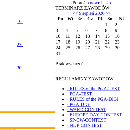
Poproś o
nowe hasło
TERMINARZ ZAWODÓW
<<
Sierpień 2026
>>
Po
Wt
śr
Cz
Pi
So
Ni
16.
1
2
3
4
5
6
7
8
9
10
11
12
13
14
15
16
17
18
19
20
21
22
23
23.
24
25
26
27
28
29
30
31
Brak wydarzeń.
30.
REGULAMINY ZAWODOW
·
RULES of the PGA-TEST
·
PGA-TEST
·
RULES of the PGA-DIGI
·
PGA-DIGI
·
WARD CONTEST
·
EUROPE DAY CONTEST
·
SP-CW-CONTEST
·
NKP-CONTEST