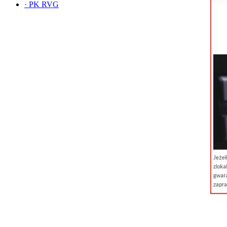
·
PK RVG