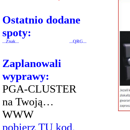
Ostatnio dodane
spoty:
...Znak...
...QRG...
Zaplanowali
wyprawy:
PGA-CLUSTER
na Twoją…
WWW
pobierz TU kod.