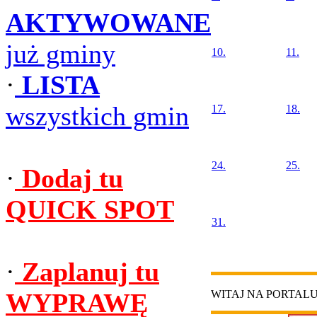
AKTYWOWANE
już gminy
10.
11.
·
LISTA
wszystkich gmin
17.
18.
24.
25.
·
Dodaj tu
QUICK SPOT
31.
·
Zaplanuj tu
WYPRAWĘ
WITAJ NA PORTAL