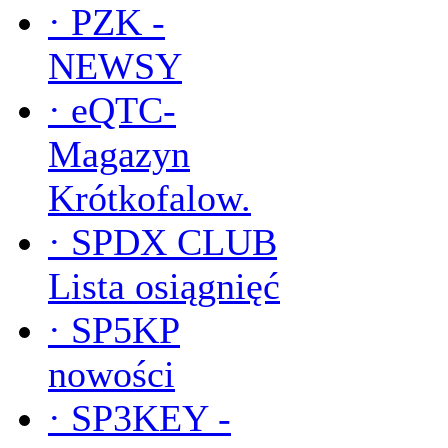
·
PZK -
NEWSY
·
eQTC-
Magazyn
Krótkofalow.
·
SPDX CLUB
Lista osiągnięć
·
SP5KP
nowości
·
SP3KEY -