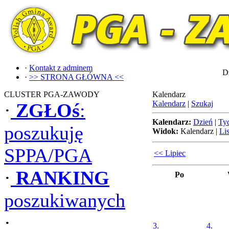
·
Kontakt z adminem
Dz
·
>> STRONA GŁÓWNA <<
CLUSTER PGA-ZAWODY
Kalendarz
Kalendarz
|
Szukaj
·
ZGŁOś
:
Kalendarz:
Dzień
|
Ty
poszukuję
Widok:
Kalendarz
|
Lis
SPPA/PGA
<< Lipiec
·
RANKING
Po
poszukiwanych
·
3.
4.