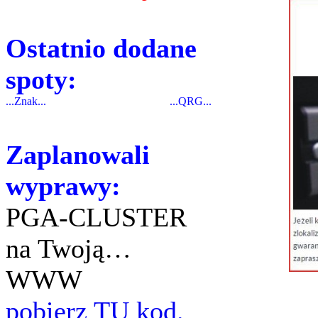
Ostatnio dodane
spoty:
...Znak...
...QRG...
Zaplanowali
wyprawy:
PGA-CLUSTER
na Twoją…
WWW
pobierz TU kod.