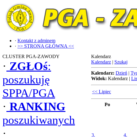
·
Kontakt z adminem
·
>> STRONA GŁÓWNA <<
CLUSTER PGA-ZAWODY
Kalendarz
Kalendarz
|
Szukaj
·
ZGŁOś
:
Kalendarz:
Dzień
|
Ty
poszukuję
Widok:
Kalendarz
|
Lis
SPPA/PGA
<< Lipiec
·
RANKING
Po
poszukiwanych
·
3.
4.