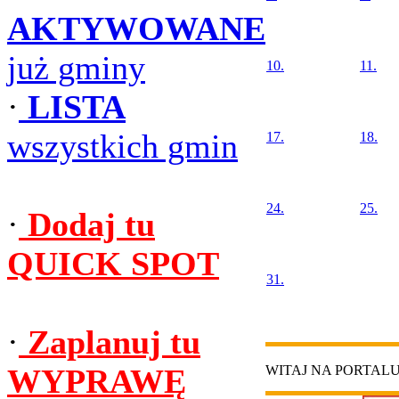
AKTYWOWANE
już gminy
10.
11.
·
LISTA
wszystkich gmin
17.
18.
24.
25.
·
Dodaj tu
QUICK SPOT
31.
·
Zaplanuj tu
WYPRAWĘ
WITAJ NA PORTAL