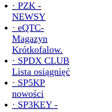
·
PZK -
NEWSY
·
eQTC-
Magazyn
Krótkofalow.
·
SPDX CLUB
Lista osiągnięć
·
SP5KP
nowości
·
SP3KEY -