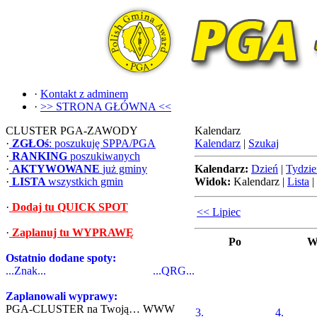
·
Kontakt z adminem
·
>> STRONA GŁÓWNA <<
CLUSTER PGA-ZAWODY
Kalendarz
·
ZGŁOś
: poszukuję SPPA/PGA
Kalendarz
|
Szukaj
·
RANKING
poszukiwanych
·
AKTYWOWANE
już gminy
Kalendarz:
Dzień
|
Tydzie
·
LISTA
wszystkich gmin
Widok:
Kalendarz
|
Lista
|
·
Dodaj tu QUICK SPOT
<< Lipiec
·
Zaplanuj tu WYPRAWĘ
Po
W
Ostatnio dodane spoty:
...Znak...
...QRG...
Zaplanowali wyprawy:
PGA-CLUSTER na Twoją… WWW
3.
4.