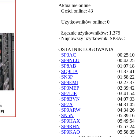
Aktualnie online
·
Gości online: 43
·
Użytkowników online: 0
·
Łącznie użytkowników: 1,375
·
Najnowszy użytkownik:
SP3AC
OSTATNIE LOGOWANIA
·
SP3AC
00:25:10
·
SP9NLU
00:42:25
·
SP8AB
01:07:18
·
SQ9ITA
01:37:41
·
SN3P
01:58:22
·
SP9EMI
02:27:37
·
SP3MEP
02:39:42
·
SP7LIE
03:41:54
·
SP8BVN
04:07:33
·
SP7A
04:31:05
·
SP9ARW
04:34:26
·
SN5N
05:39:16
·
SP9HAX
05:49:54
·
SP9RHN
05:57:24
·
SP9KAO
05:58:35