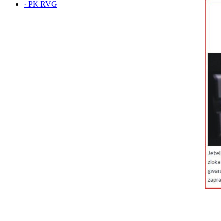
·
PK RVG