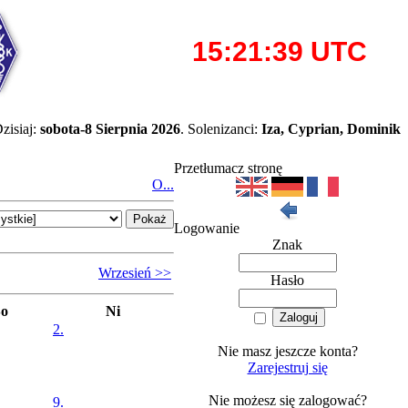
zisiaj:
sobota-8 Sierpnia 2026
. Solenizanci:
Iza, Cyprian, Dominik
Przetłumacz stronę
O...
Logowanie
Znak
Wrzesień >>
Hasło
So
Ni
2.
Nie masz jeszcze konta?
Zarejestruj się
Nie możesz się zalogować?
9.