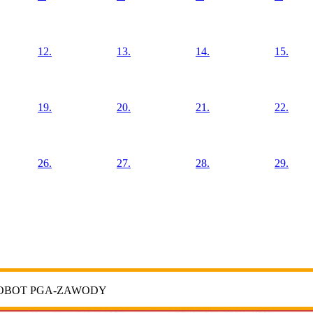
12.
13.
14.
15.
19.
20.
21.
22.
26.
27.
28.
29.
ROBOT PGA-ZAWODY