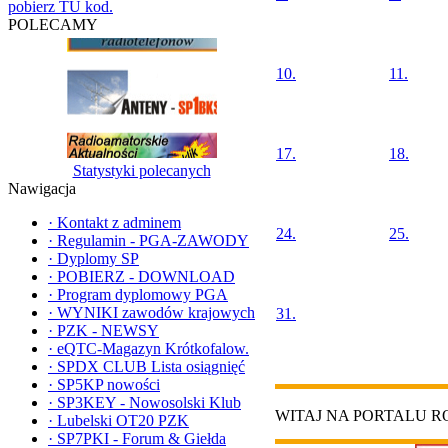
pobierz TU kod.
POLECAMY
10.
11.
17.
18.
Statystyki polecanych
Nawigacja
·
Kontakt z adminem
24.
25.
·
Regulamin - PGA-ZAWODY
·
Dyplomy SP
·
POBIERZ - DOWNLOAD
·
Program dyplomowy PGA
·
WYNIKI zawodów krajowych
31.
·
PZK - NEWSY
·
eQTC-Magazyn Krótkofalow.
·
SPDX CLUB Lista osiągnięć
·
SP5KP nowości
·
SP3KEY - Nowosolski Klub
WITAJ NA PORTALU 
·
Lubelski OT20 PZK
·
SP7PKI - Forum & Giełda