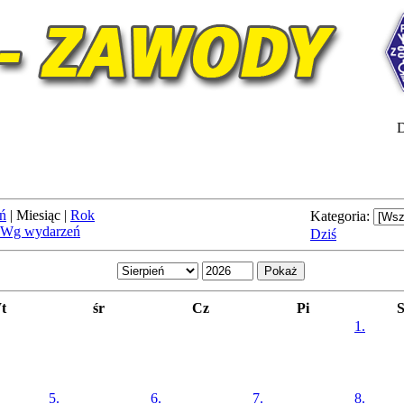
D
ń
|
Miesiąc
|
Rok
Kategoria:
Wg wydarzeń
Dziś
t
śr
Cz
Pi
1.
5.
6.
7.
8.