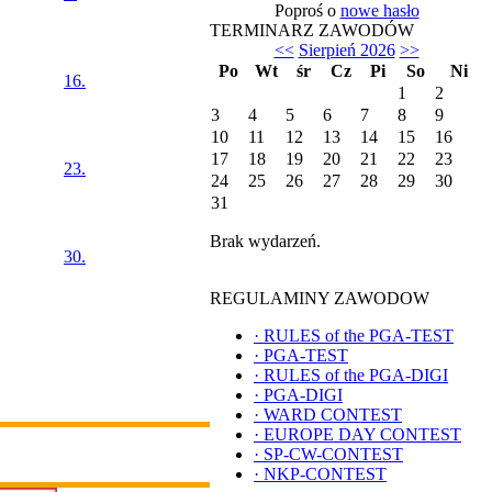
Poproś o
nowe hasło
TERMINARZ ZAWODÓW
<<
Sierpień 2026
>>
Po
Wt
śr
Cz
Pi
So
Ni
16.
1
2
3
4
5
6
7
8
9
10
11
12
13
14
15
16
17
18
19
20
21
22
23
23.
24
25
26
27
28
29
30
31
Brak wydarzeń.
30.
REGULAMINY ZAWODOW
·
RULES of the PGA-TEST
·
PGA-TEST
·
RULES of the PGA-DIGI
·
PGA-DIGI
·
WARD CONTEST
·
EUROPE DAY CONTEST
·
SP-CW-CONTEST
·
NKP-CONTEST