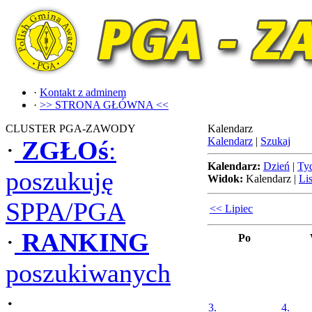
·
Kontakt z adminem
·
>> STRONA GŁÓWNA <<
CLUSTER PGA-ZAWODY
Kalendarz
Kalendarz
|
Szukaj
·
ZGŁOś
:
Kalendarz:
Dzień
|
Ty
poszukuję
Widok:
Kalendarz
|
Lis
SPPA/PGA
<< Lipiec
·
RANKING
Po
poszukiwanych
·
3.
4.