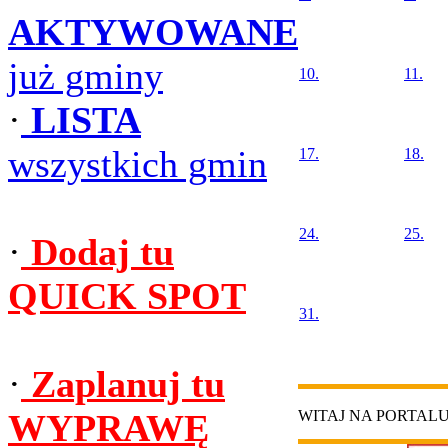
AKTYWOWANE
już gminy
10.
11.
·
LISTA
wszystkich gmin
17.
18.
24.
25.
·
Dodaj tu
QUICK SPOT
31.
·
Zaplanuj tu
WYPRAWĘ
WITAJ NA PORTAL