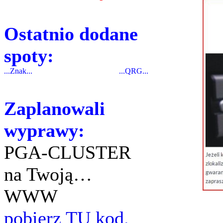
Ostatnio dodane
spoty:
...Znak...
...QRG...
Zaplanowali
wyprawy:
PGA-CLUSTER
na Twoją…
WWW
pobierz TU kod.