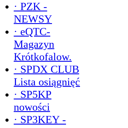
·
PZK -
NEWSY
·
eQTC-
Magazyn
Krótkofalow.
·
SPDX CLUB
Lista osiągnięć
·
SP5KP
nowości
·
SP3KEY -