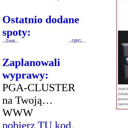
Ostatnio dodane
spoty:
...Znak...
...QRG...
Zaplanowali
wyprawy:
PGA-CLUSTER
na Twoją…
WWW
pobierz TU kod.