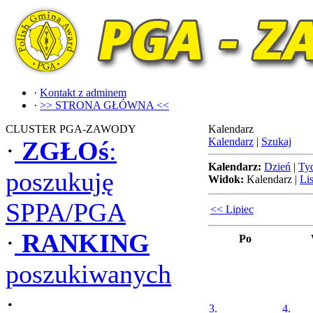
·
Kontakt z adminem
·
>> STRONA GŁÓWNA <<
CLUSTER PGA-ZAWODY
Kalendarz
Kalendarz
|
Szukaj
·
ZGŁOś
:
Kalendarz:
Dzień
|
Ty
poszukuję
Widok:
Kalendarz
|
Lis
SPPA/PGA
<< Lipiec
·
RANKING
Po
poszukiwanych
·
3.
4.