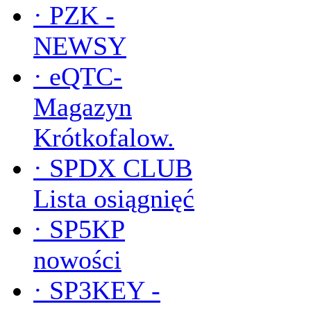
·
PZK -
NEWSY
·
eQTC-
Magazyn
Krótkofalow.
·
SPDX CLUB
Lista osiągnięć
·
SP5KP
nowości
·
SP3KEY -