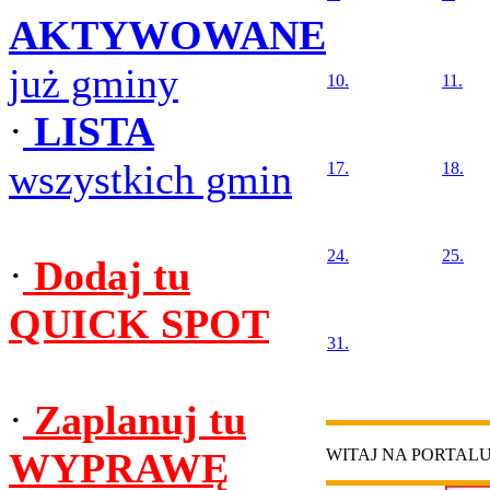
AKTYWOWANE
już gminy
10.
11.
·
LISTA
wszystkich gmin
17.
18.
24.
25.
·
Dodaj tu
QUICK SPOT
31.
·
Zaplanuj tu
WYPRAWĘ
WITAJ NA PORTAL