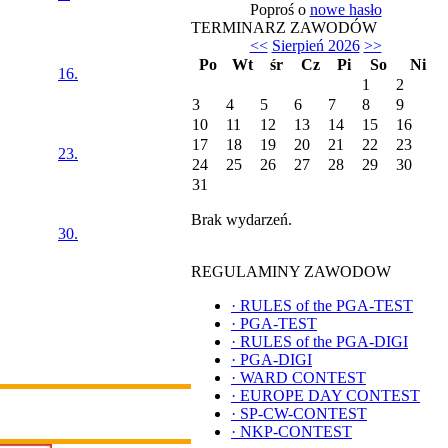
Poproś o
nowe hasło
TERMINARZ ZAWODÓW
<<
Sierpień 2026
>>
Po
Wt
śr
Cz
Pi
So
Ni
16.
1
2
3
4
5
6
7
8
9
10
11
12
13
14
15
16
17
18
19
20
21
22
23
23.
24
25
26
27
28
29
30
31
Brak wydarzeń.
30.
REGULAMINY ZAWODOW
·
RULES of the PGA-TEST
·
PGA-TEST
·
RULES of the PGA-DIGI
·
PGA-DIGI
·
WARD CONTEST
·
EUROPE DAY CONTEST
·
SP-CW-CONTEST
·
NKP-CONTEST