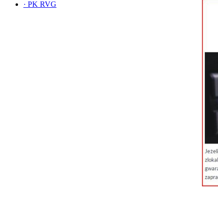
·
PK RVG