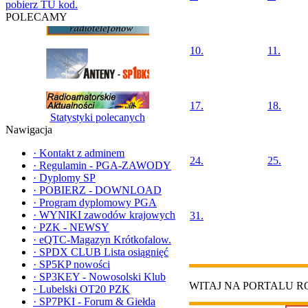
pobierz TU kod.
POLECAMY
10.
11.
17.
18.
Statystyki polecanych
Nawigacja
·
Kontakt z adminem
24.
25.
·
Regulamin - PGA-ZAWODY
·
Dyplomy SP
·
POBIERZ - DOWNLOAD
·
Program dyplomowy PGA
·
WYNIKI zawodów krajowych
31.
·
PZK - NEWSY
·
eQTC-Magazyn Krótkofalow.
·
SPDX CLUB Lista osiągnięć
·
SP5KP nowości
·
SP3KEY - Nowosolski Klub
WITAJ NA PORTALU 
·
Lubelski OT20 PZK
·
SP7PKI - Forum & Giełda