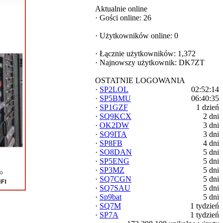
Aktualnie online
·
Gości online: 26
·
Użytkowników online: 0
·
Łącznie użytkowników: 1,372
·
Najnowszy użytkownik:
DK7ZT
OSTATNIE LOGOWANIA
·
SP2LOL
02:52:14
·
SP5BMU
06:40:35
·
SP1GZF
1 dzień
·
SQ9KCX
2 dni
·
OK2DW
3 dni
·
SQ9ITA
3 dni
·
SP8FB
4 dni
·
SO8DAN
5 dni
·
SP5ENG
5 dni
·
SP3MZ
5 dni
·
SQ7CGN
5 dni
·
SQ7SAU
5 dni
·
Sp9bat
5 dni
·
SQ7M
1 tydzień
·
SP7A
1 tydzień