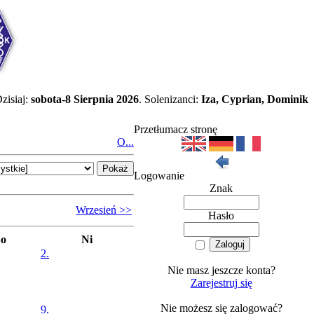
zisiaj:
sobota-8 Sierpnia 2026
. Solenizanci:
Iza, Cyprian, Dominik
Przetłumacz stronę
O...
Logowanie
Znak
Wrzesień >>
Hasło
So
Ni
2.
Nie masz jeszcze konta?
Zarejestruj się
Nie możesz się zalogować?
9.