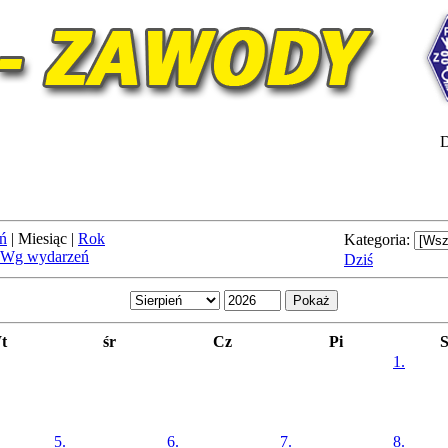
D
ń
|
Miesiąc
|
Rok
Kategoria:
Wg wydarzeń
Dziś
t
śr
Cz
Pi
1.
5.
6.
7.
8.