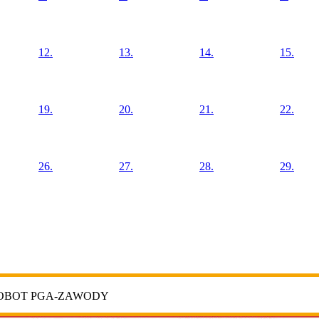
12.
13.
14.
15.
19.
20.
21.
22.
26.
27.
28.
29.
ROBOT PGA-ZAWODY