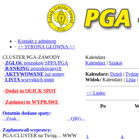
·
Kontakt z adminem
·
>> STRONA GŁÓWNA <<
CLUSTER PGA-ZAWODY
Kalendarz
·
ZGŁOś
: poszukuję SPPA/PGA
Kalendarz
|
Szukaj
·
RANKING
poszukiwanych
·
AKTYWOWANE
już gminy
Kalendarz:
Dzień
|
Tydzie
·
LISTA
wszystkich gmin
Widok:
Kalendarz
|
Lista
|
·
Dodaj tu QUICK SPOT
<< Lipiec
·
Zaplanuj tu WYPRAWĘ
Po
W
Ostatnio dodane spoty:
...Znak...
...QRG...
Zaplanowali wyprawy:
PGA-CLUSTER na Twoją… WWW
3.
4.