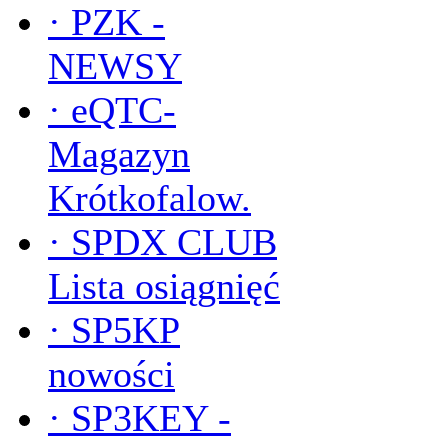
·
PZK -
NEWSY
·
eQTC-
Magazyn
Krótkofalow.
·
SPDX CLUB
Lista osiągnięć
·
SP5KP
nowości
·
SP3KEY -