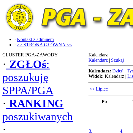
·
Kontakt z adminem
·
>> STRONA GŁÓWNA <<
CLUSTER PGA-ZAWODY
Kalendarz
Kalendarz
|
Szukaj
·
ZGŁOś
:
Kalendarz:
Dzień
|
Ty
poszukuję
Widok:
Kalendarz
|
Lis
SPPA/PGA
<< Lipiec
·
RANKING
Po
poszukiwanych
·
3.
4.