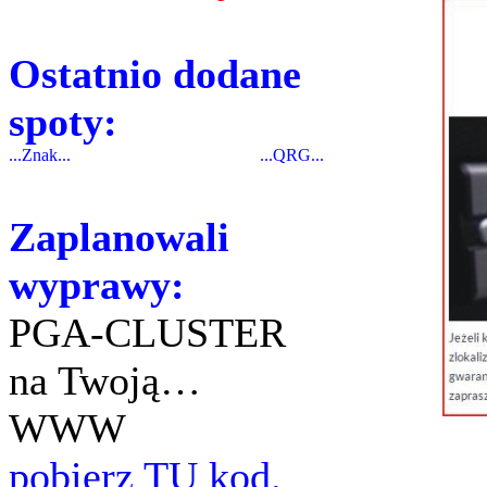
Ostatnio dodane
spoty:
...Znak...
...QRG...
Zaplanowali
wyprawy:
PGA-CLUSTER
na Twoją…
WWW
pobierz TU kod.