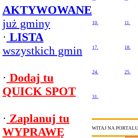
AKTYWOWANE
już gminy
10.
11.
·
LISTA
wszystkich gmin
17.
18.
24.
25.
·
Dodaj tu
QUICK SPOT
31.
·
Zaplanuj tu
WYPRAWĘ
WITAJ NA PORTAL