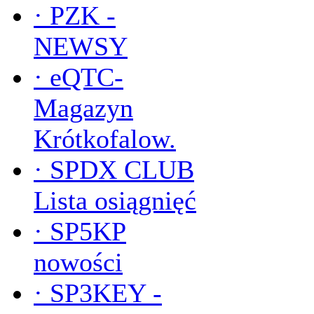
·
PZK -
NEWSY
·
eQTC-
Magazyn
Krótkofalow.
·
SPDX CLUB
Lista osiągnięć
·
SP5KP
nowości
·
SP3KEY -