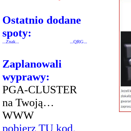
Ostatnio dodane
spoty:
...Znak...
...QRG...
Zaplanowali
wyprawy:
PGA-CLUSTER
na Twoją…
WWW
pobierz TU kod.