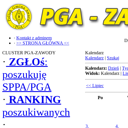
·
Kontakt z adminem
Dz
·
>> STRONA GŁÓWNA <<
CLUSTER PGA-ZAWODY
Kalendarz
Kalendarz
|
Szukaj
·
ZGŁOś
:
Kalendarz:
Dzień
|
Ty
poszukuję
Widok:
Kalendarz
|
Lis
SPPA/PGA
<< Lipiec
·
RANKING
Po
poszukiwanych
·
3.
4.