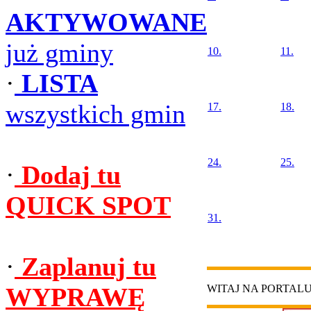
AKTYWOWANE
już gminy
10.
11.
·
LISTA
wszystkich gmin
17.
18.
24.
25.
·
Dodaj tu
QUICK SPOT
31.
·
Zaplanuj tu
WYPRAWĘ
WITAJ NA PORTAL