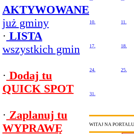
AKTYWOWANE
już gminy
10.
11.
·
LISTA
wszystkich gmin
17.
18.
24.
25.
·
Dodaj tu
QUICK SPOT
31.
·
Zaplanuj tu
WYPRAWĘ
WITAJ NA PORTAL