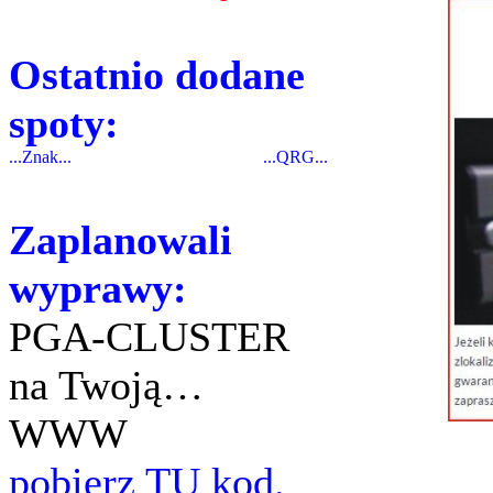
Ostatnio dodane
spoty:
...Znak...
...QRG...
Zaplanowali
wyprawy:
PGA-CLUSTER
na Twoją…
WWW
pobierz TU kod.