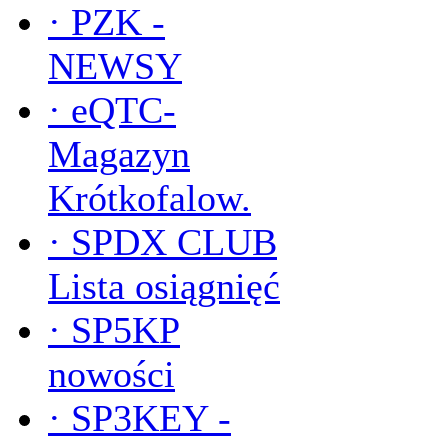
·
PZK -
NEWSY
·
eQTC-
Magazyn
Krótkofalow.
·
SPDX CLUB
Lista osiągnięć
·
SP5KP
nowości
·
SP3KEY -