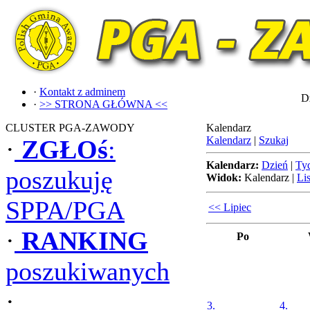
·
Kontakt z adminem
Dz
·
>> STRONA GŁÓWNA <<
CLUSTER PGA-ZAWODY
Kalendarz
Kalendarz
|
Szukaj
·
ZGŁOś
:
Kalendarz:
Dzień
|
Ty
poszukuję
Widok:
Kalendarz
|
Lis
SPPA/PGA
<< Lipiec
·
RANKING
Po
poszukiwanych
·
3.
4.