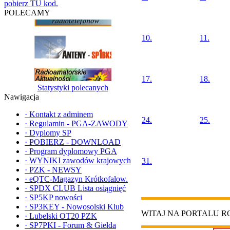
pobierz TU kod.
POLECAMY
10.
11.
17.
18.
Statystyki polecanych
Nawigacja
·
Kontakt z adminem
24.
25.
·
Regulamin - PGA-ZAWODY
·
Dyplomy SP
·
POBIERZ - DOWNLOAD
·
Program dyplomowy PGA
·
WYNIKI zawodów krajowych
31.
·
PZK - NEWSY
·
eQTC-Magazyn Krótkofalow.
·
SPDX CLUB Lista osiągnięć
·
SP5KP nowości
·
SP3KEY - Nowosolski Klub
WITAJ NA PORTALU 
·
Lubelski OT20 PZK
·
SP7PKI - Forum & Giełda