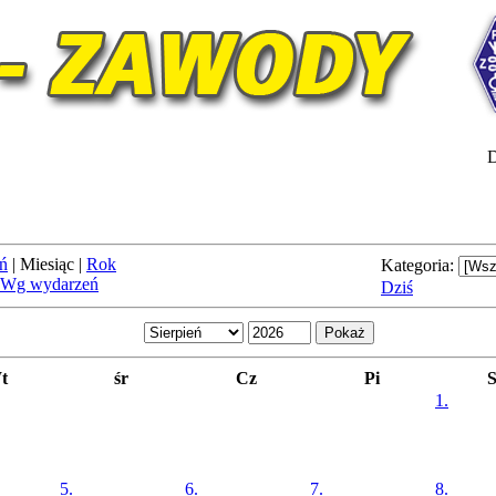
D
ń
|
Miesiąc
|
Rok
Kategoria:
Wg wydarzeń
Dziś
t
śr
Cz
Pi
1.
5.
6.
7.
8.