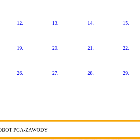
12.
13.
14.
15.
19.
20.
21.
22.
26.
27.
28.
29.
ROBOT PGA-ZAWODY