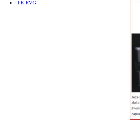
·
PK RVG