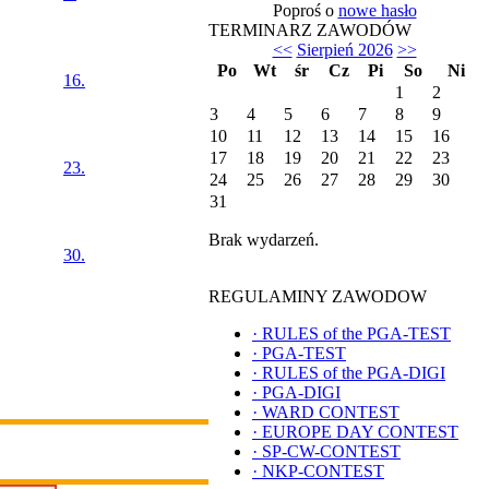
Poproś o
nowe hasło
TERMINARZ ZAWODÓW
<<
Sierpień 2026
>>
Po
Wt
śr
Cz
Pi
So
Ni
16.
1
2
3
4
5
6
7
8
9
10
11
12
13
14
15
16
17
18
19
20
21
22
23
23.
24
25
26
27
28
29
30
31
Brak wydarzeń.
30.
REGULAMINY ZAWODOW
·
RULES of the PGA-TEST
·
PGA-TEST
·
RULES of the PGA-DIGI
·
PGA-DIGI
·
WARD CONTEST
·
EUROPE DAY CONTEST
·
SP-CW-CONTEST
·
NKP-CONTEST