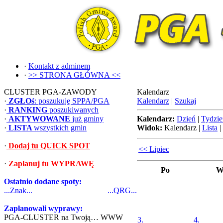
·
Kontakt z adminem
·
>> STRONA GŁÓWNA <<
CLUSTER PGA-ZAWODY
Kalendarz
·
ZGŁOś
: poszukuję SPPA/PGA
Kalendarz
|
Szukaj
·
RANKING
poszukiwanych
·
AKTYWOWANE
już gminy
Kalendarz:
Dzień
|
Tydzie
·
LISTA
wszystkich gmin
Widok:
Kalendarz
|
Lista
|
·
Dodaj tu QUICK SPOT
<< Lipiec
·
Zaplanuj tu WYPRAWĘ
Po
W
Ostatnio dodane spoty:
...Znak...
...QRG...
Zaplanowali wyprawy:
PGA-CLUSTER na Twoją… WWW
3.
4.