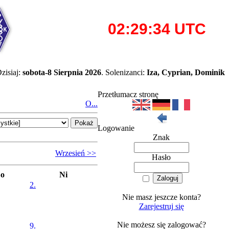
zisiaj:
sobota-8 Sierpnia 2026
. Solenizanci:
Iza, Cyprian, Dominik
Przetłumacz stronę
O...
Logowanie
Znak
Wrzesień >>
Hasło
So
Ni
2.
Nie masz jeszcze konta?
Zarejestruj się
Nie możesz się zalogować?
9.