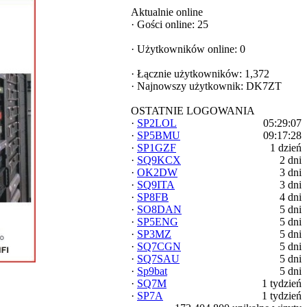
Aktualnie online
·
Gości online: 25
·
Użytkowników online: 0
·
Łącznie użytkowników: 1,372
·
Najnowszy użytkownik:
DK7ZT
OSTATNIE LOGOWANIA
·
SP2LOL
05:29:07
·
SP5BMU
09:17:28
·
SP1GZF
1 dzień
·
SQ9KCX
2 dni
·
OK2DW
3 dni
·
SQ9ITA
3 dni
·
SP8FB
4 dni
·
SO8DAN
5 dni
·
SP5ENG
5 dni
·
SP3MZ
5 dni
·
SQ7CGN
5 dni
·
SQ7SAU
5 dni
·
Sp9bat
5 dni
·
SQ7M
1 tydzień
·
SP7A
1 tydzień