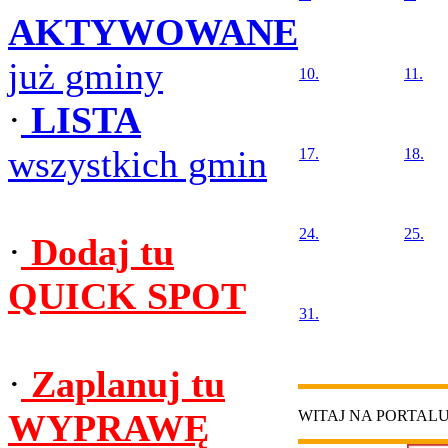
AKTYWOWANE
już gminy
10.
11.
·
LISTA
wszystkich gmin
17.
18.
24.
25.
·
Dodaj tu
QUICK SPOT
31.
·
Zaplanuj tu
WYPRAWĘ
WITAJ NA PORTAL