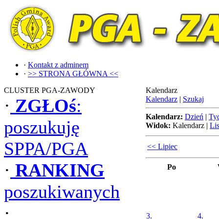
·
Kontakt z adminem
·
>> STRONA GŁÓWNA <<
CLUSTER PGA-ZAWODY
Kalendarz
Kalendarz
|
Szukaj
·
ZGŁOś
:
Kalendarz:
Dzień
|
Ty
poszukuję
Widok:
Kalendarz
|
Lis
SPPA/PGA
<< Lipiec
·
RANKING
Po
poszukiwanych
·
3.
4.