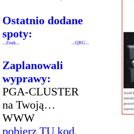
Ostatnio dodane
spoty:
...Znak...
...QRG...
Zaplanowali
wyprawy:
PGA-CLUSTER
na Twoją…
WWW
pobierz TU kod.