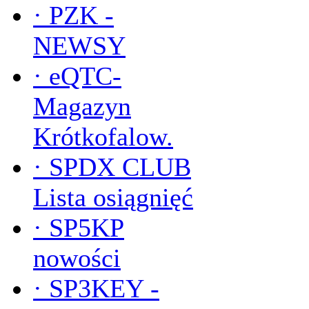
·
PZK -
NEWSY
·
eQTC-
Magazyn
Krótkofalow.
·
SPDX CLUB
Lista osiągnięć
·
SP5KP
nowości
·
SP3KEY -