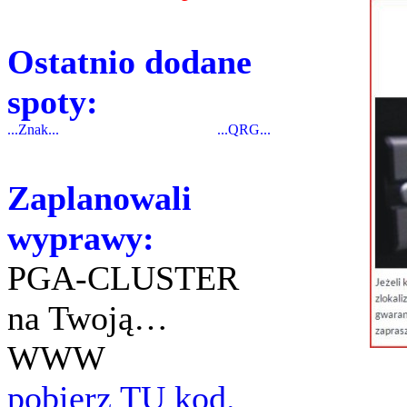
Ostatnio dodane
spoty:
...Znak...
...QRG...
Zaplanowali
wyprawy:
PGA-CLUSTER
na Twoją…
WWW
pobierz TU kod.