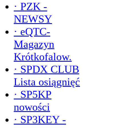
·
PZK -
NEWSY
·
eQTC-
Magazyn
Krótkofalow.
·
SPDX CLUB
Lista osiągnięć
·
SP5KP
nowości
·
SP3KEY -