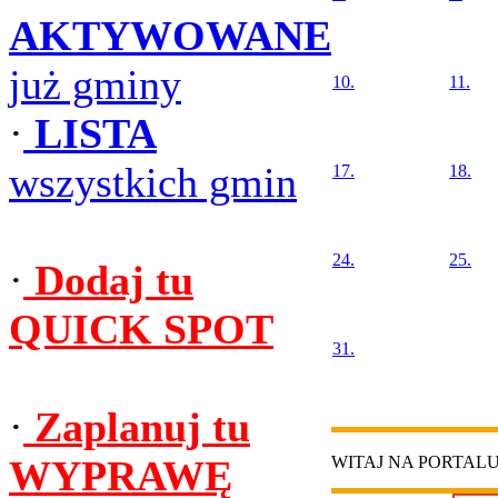
AKTYWOWANE
już gminy
10.
11.
·
LISTA
wszystkich gmin
17.
18.
24.
25.
·
Dodaj tu
QUICK SPOT
31.
·
Zaplanuj tu
WYPRAWĘ
WITAJ NA PORTAL