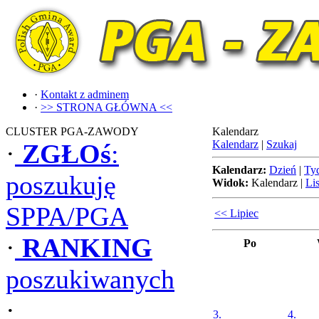
·
Kontakt z adminem
·
>> STRONA GŁÓWNA <<
CLUSTER PGA-ZAWODY
Kalendarz
Kalendarz
|
Szukaj
·
ZGŁOś
:
Kalendarz:
Dzień
|
Ty
poszukuję
Widok:
Kalendarz
|
Lis
SPPA/PGA
<< Lipiec
·
RANKING
Po
poszukiwanych
·
3.
4.